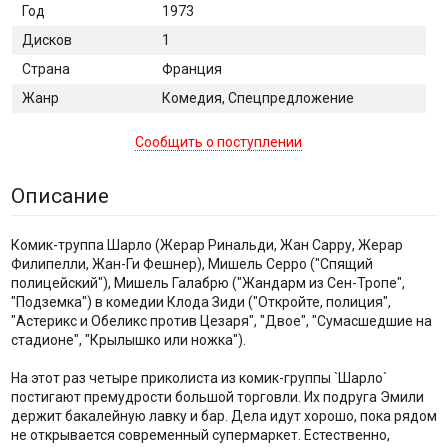
Год
1973
Дисков
1
Страна
Франция
Жанр
Комедия, Спецпредложение
Сообщить о поступлении
Описание
Комик-труппа Шарло (Жерар Ринальди, Жан Сарру, Жерар
Филипелли, Жан-Ги Фешнер), Мишель Серро ("Спящий
полицейский"), Мишель Галабрю ("Жандарм из Сен-Тропе",
"Подземка") в комедии Клода Зиди ("Откройте, полиция",
"Астерикс и Обеликс против Цезаря", "Двое", "Сумасшедшие на
стадионе", "Крылышко или ножка").
На этот раз четыре приколиста из комик-группы `Шарло`
постигают премудрости большой торговли. Их подруга Эмили
держит бакалейную лавку и бар. Дела идут хорошо, пока рядом
не открывается современный супермаркет. Естественно,