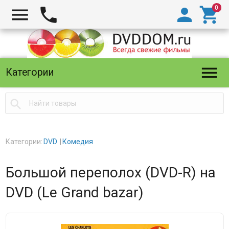





Категории

Категории:
DVD
Комедия
Большой переполох (DVD-R) на
DVD (Le Grand bazar)