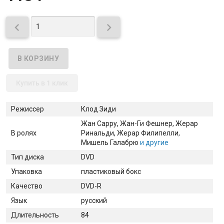


Купить в 1 клик
Режиссер
Клод Зиди
Жан Сарру
, Жан-Ги Фешнер
, Жерар
В ролях
Ринальди
, Жерар Филипелли
,
Мишель Галабрю
и другие
Тип диска
DVD
Упаковка
пластиковый бокс
Качество
DVD-R
Язык
русский
Длительность
84