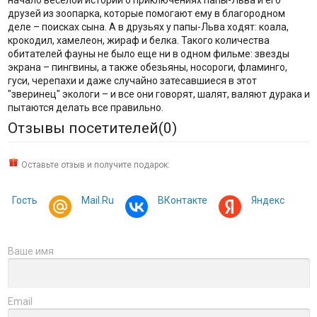
начало веселой истории о приключениях папы-Льва и его
друзей из зоопарка, которые помогают ему в благородном
деле – поисках сына. А в друзьях у папы-Льва ходят: коала,
крокодил, хамелеон, жираф и белка. Такого количества
обитателей фауны не было еще ни в одном фильме: звезды
экрана – пингвины, а также обезьяны, носороги, фламинго,
гуси, черепахи и даже случайно затесавшиеся в этот
"зверинец" экологи – и все они говорят, шалят, валяют дурака и
пытаются делать все правильно.
Отзывы посетителей(
0
)
Оставьте отзыв и получите подарок:
Гость
Mail.Ru
ВКонтакте
Яндекс
Ваше имя
Email