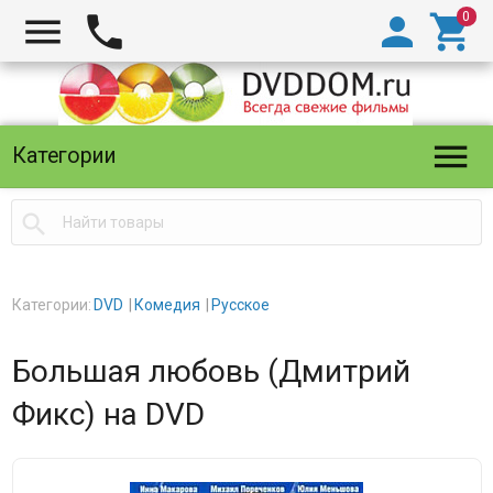





Категории

Категории:
DVD
Комедия
Русское
Большая любовь (Дмитрий
Фикс) на DVD