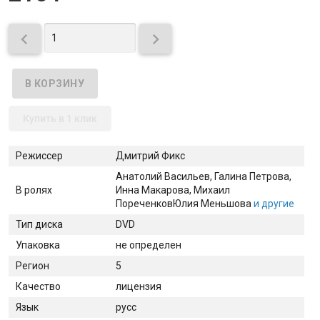


Купить в 1 клик
Режиссер
Дмитрий Фикс
Анатолий Васильев
, Галина Петрова
,
В ролях
Инна Макарова
, Михаил
Пореченков
Юлия Меньшова
и другие
Тип диска
DVD
Упаковка
не определен
Регион
5
Качество
лицензия
Язык
русс