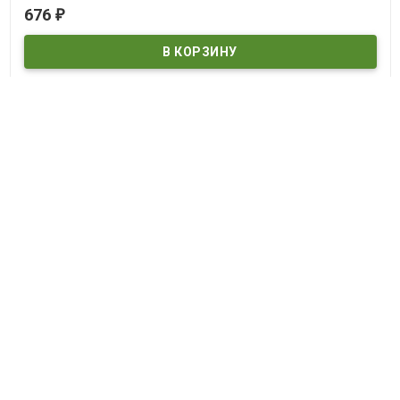
676
₽
В наличии
Gods and monsters
©
DVDDOM.ru
, 2003 — 2026
Мы получаем и обрабатываем персональные данные посетителей
нашего сайта в соответствии с
официальной политикой
. Если вы
не даете согласия на обработку своих персональных данных,вам
необходимо покинуть наш сайт.
И рекомендуем прочитать
правила возврата товара и денег
.
Полный список страниц нашего магазина:
Карта сайта