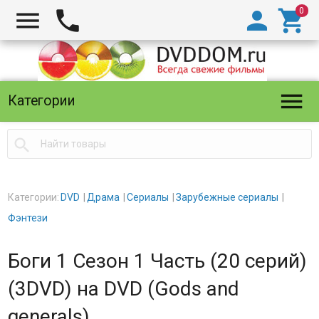





Категории

Категории:
DVD
Драма
Сериалы
Зарубежные сериалы
Фэнтези
Боги 1 Сезон 1 Часть (20 серий)
(3DVD) на DVD (Gods and
generals)