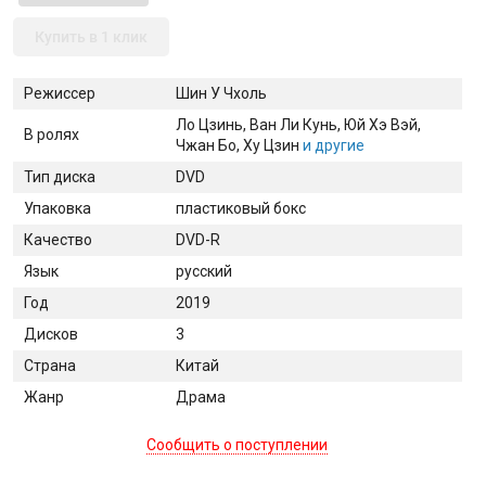
Купить в 1 клик
Режиссер
Шин У Чхоль
Ло Цзинь
, Ван Ли Кунь
, Юй Хэ Вэй
,
В ролях
Чжан Бо
, Ху Цзин
и другие
Тип диска
DVD
Упаковка
пластиковый бокс
Качество
DVD-R
Язык
русский
Год
2019
Дисков
3
Страна
Китай
Жанр
Драма
Сообщить о поступлении