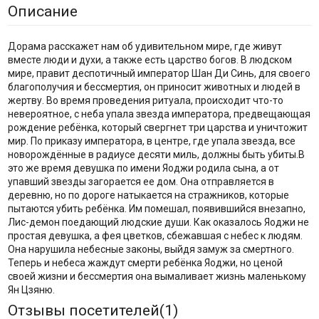
Описание
Дорама расскажет нам об удивительном мире, где живут
вместе люди и духи, а также есть царство богов. В людском
мире, правит деспотичный император Шан Ди Синь, для своего
благополучия и бессмертия, он приносит животных и людей в
жертву. Во время проведения ритуала, происходит что-то
невероятное, с неба упала звезда императора, предвещающая
рождение ребёнка, который свергнет три царства и уничтожит
мир. По приказу императора, в центре, где упала звезда, все
новорождённые в радиусе десяти миль, должны быть убиты.В
это же время девушка по имени Яоджи родила сына, а от
упавший звезды загорается ее дом. Она отправляется в
деревню, но по дороге натыкается на стражников, которые
пытаются убить ребёнка. Им помешал, появившийся внезапно,
Лис-демон поедающий людские души. Как оказалось Яоджи не
простая девушка, а фея цветков, сбежавшая с небес к людям.
Она нарушила небесные законы, выйдя замуж за смертного.
Теперь и небеса жаждут смерти ребёнка Яоджи, но ценой
своей жизни и бессмертия она вымаливает жизнь маленькому
Ян Цзяню.
Отзывы посетителей(
1
)