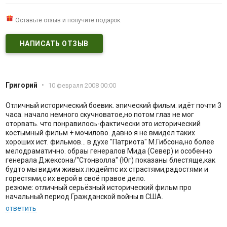
Оставьте отзыв и получите подарок:
НАПИСАТЬ ОТЗЫВ
Григорий
•
10 февраля 2008 00:00
Отличный исторический боевик. эпический фильм. идёт почти 3
часа. начало немного скучноватое,но потом глаз не мог
оторвать. что понравилось-фактически это исторический
костымный фильм + мочилово. давно я не вмидел таких
хороших ист. фильмов... в духе "Патриота" М.Гибсона,но более
мелодраматично. обраы генералов Мида (Север) и особенно
генерала Джексона/"Стонволла" (Юг) показаны блестяще,как
будто мы видим живых людейmс их страстями,радостями и
горестями,с их верой в своё правое дело.
резюме: отличный серьёзный исторический фильм про
начальный период Гражданской войны в США.
ответить