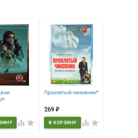
Дени
Проклятый чиновник*
007 Не врем
)*
умирать*
В наличии
269
368
₽
₽




ичии
В наличии