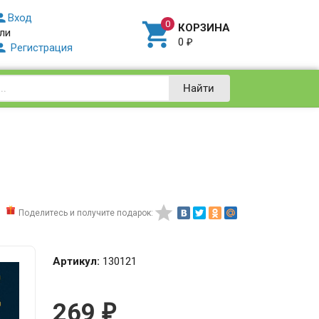

Вход

КОРЗИНА
ли
0
₽

Регистрация
Найти

Поделитесь и получите подарок:
Артикул:
130121
269
₽