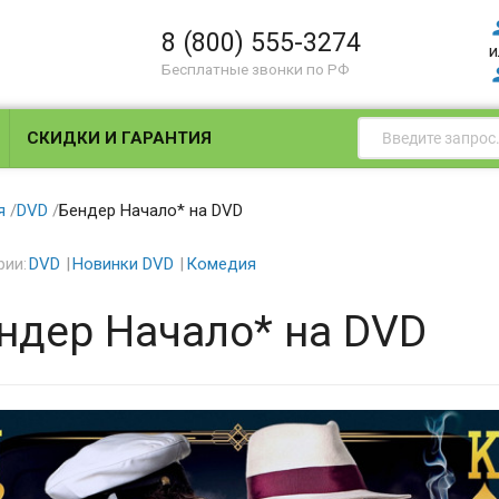
8 (800) 555-3274
и
Бесплатные звонки по РФ
СКИДКИ И ГАРАНТИЯ
я
/
DVD
/
Бендер Начало* на DVD
рии:
DVD
Новинки DVD
Комедия
ндер Начало* на DVD