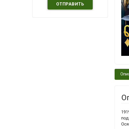
Опи
О
191
под
Ося