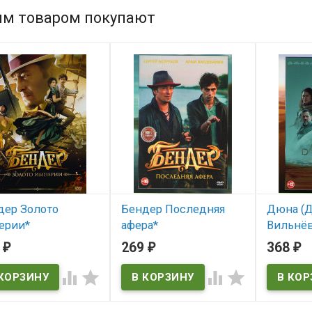
им товаром покупают
дер Золото
Бендер Последняя
Дюна (
ерии*
афера*
Вильнёв
5
269
368
₽
₽
₽
 наличии
В наличии




В нал