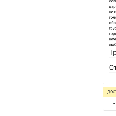
есл
цар
не 
гол
оба
гру
гор
нач
люб
Т
О
ДОС