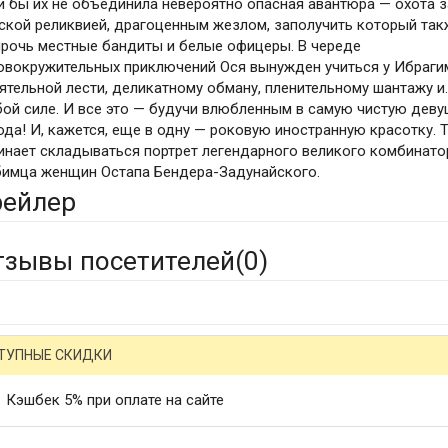
и бы их не объединила невероятно опасная авантюра — охота з
ской реликвией, драгоценным жезлом, заполучить который так
прочь местные бандиты и белые офицеры. В череде
овокружительных приключений Ося вынужден учиться у Ибраги
ятельной лести, деликатному обману, пленительному шантажу и
бой силе. И все это — будучи влюбленным в самую чистую деву
ода! И, кажется, еще в одну — роковую иностранную красотку. 
инает складываться портрет легендарного великого комбинато
имца женщин Остапа Бендера-Задунайского.
рейлер
тзывы посетителей(
0
)
ТУПНЫЕ СКИДКИ
Кэшбек 5% при оплате на сайте