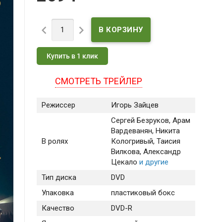


Купить в 1 клик
СМОТРЕТЬ ТРЕЙЛЕР
Режиссер
Игорь Зайцев
Сергей Безруков
, Арам
Вардеванян
, Никита
В ролях
Кологривый
, Таисия
Вилкова
, Александр
Цекало
и другие
Тип диска
DVD
Упаковка
пластиковый бокс
Качество
DVD-R