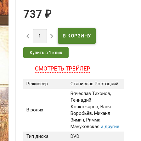
737
₽


Купить в 1 клик
СМОТРЕТЬ ТРЕЙЛЕР
Режиссер
Станислав Ростоцкий
Вячеслав Тихонов
,
Геннадий
Кочкожаров
, Вася
В ролях
Воробьёв
, Михаил
Зимин
, Римма
Мануковская
и другие
Тип диска
DVD