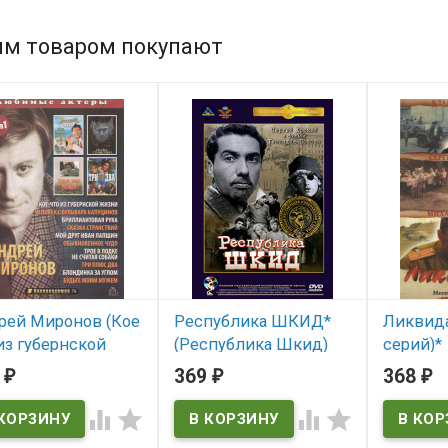
им товаром покупают
рей Миронов (Кое
Республика ШКИД*
Ликвида
из губернской
(Республика Шкид)
серий)*
ни / Человек с
8
369
368
₽
₽
₽
В наличии
В нал
ьвара Капуцинов /
лиантовая рука /




Республика Шкид
ка странствий /