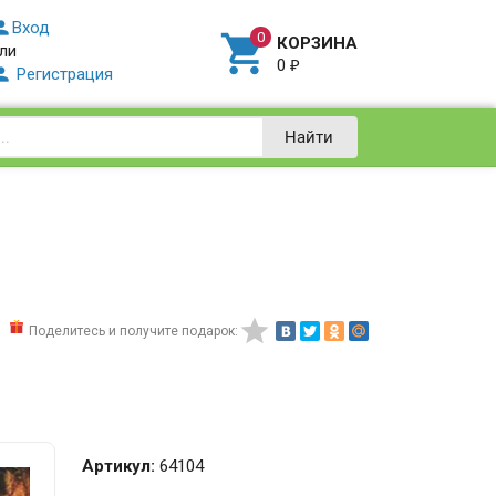

Вход

КОРЗИНА
ли
0
₽

Регистрация
Найти

Поделитесь и получите подарок:
Артикул:
64104