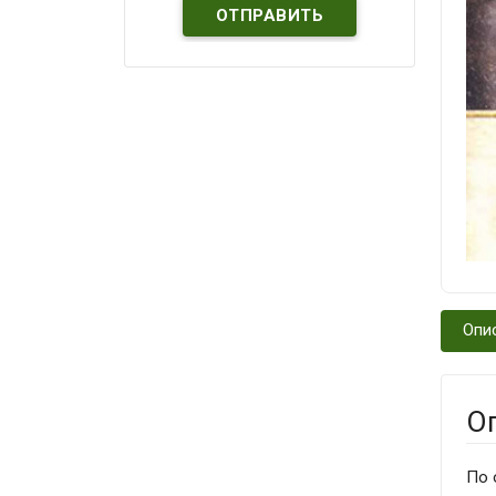
Опи
О
По 