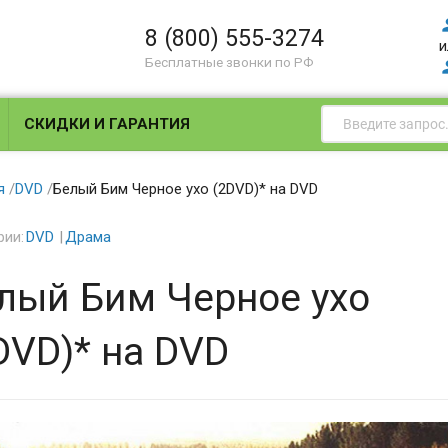
8 (800) 555-3274
и
Бесплатные звонки по РФ
СКИДКИ И ГАРАНТИЯ
я
/
DVD
/
Белый Бим Черное ухо (2DVD)* на DVD
рии:
DVD
Драма
лый Бим Черное ухо
DVD)* на DVD