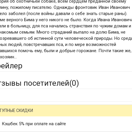
ория об охотничьей собаке, всем сердцем преданной своему
яину, пожилому писателю. Однажды фронтовик Иван Иванович
ело заболел (после войны давали о себе знать старые раны).
ме верного Бима у него никого не было. Когда Ивана Иванович
зли в больницу, для пса начались странствия по чужим домам и
накомым семьям. Много страданий выпало на долю Бима, не
озревавшего об истинной сути человеческой природы. Но сред
ных людей, повстречавших пса, и по мере возможностей
авшихся помочь ему, были и добрые горожане. Почти такие же,
 хозяин…
рейлер
тзывы посетителей(
0
)
ТУПНЫЕ СКИДКИ
Кэшбек 5% при оплате на сайте