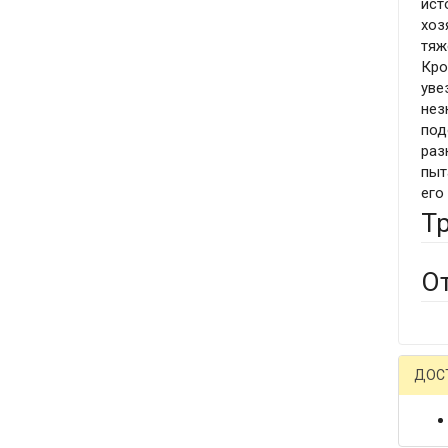
ист
хоз
тяж
Кро
уве
нез
под
раз
пыт
его
Т
О
ДОС