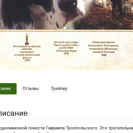
сание
Отзывы
Трейлер
писание
одноименной повести Гавриила Троепольского. Это трогательн