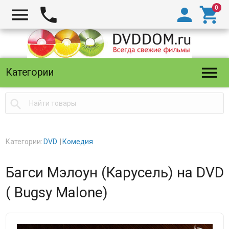





Категории

Категории:
DVD
Комедия
Багси Мэлоун (Карусель) на DVD
( Bugsy Malone)