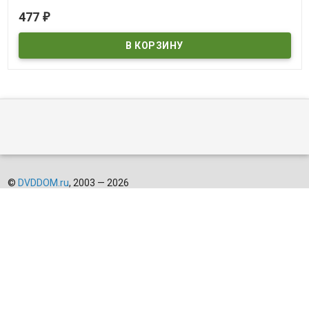
В наличии
477
₽
©
DVDDOM.ru
, 2003 — 2026
Мы получаем и обрабатываем персональные данные посетителей
нашего сайта в соответствии с
официальной политикой
. Если вы
не даете согласия на обработку своих персональных данных,вам
необходимо покинуть наш сайт.
И рекомендуем прочитать
правила возврата товара и денег
.
Полный список страниц нашего магазина:
Карта сайта