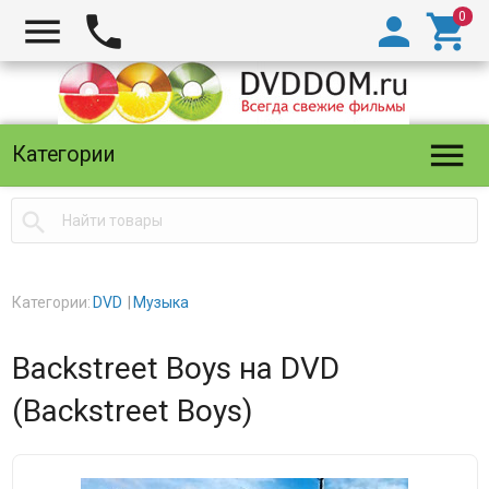





Категории

Категории:
DVD
Музыка
Backstreet Boys на DVD
(Backstreet Boys)