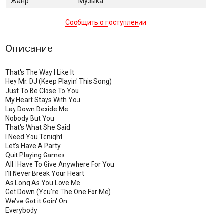
Жанр
Музыка
Сообщить о поступлении
Описание
That's The Way I Like It
Hey Mr. DJ (Keep Playin' This Song)
Just To Be Close To You
My Heart Stays With You
Lay Down Beside Me
Nobody But You
That's What She Said
I Need You Tonight
Let's Have A Party
Quit Playing Games
All I Have To Give Anywhere For You
I'll Never Break Your Heart
As Long As You Love Me
Get Down (You're The One For Me)
We've Got it Goin' On
Everybody