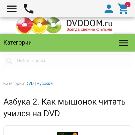





Категории

Категории:
DVD
Русское
Азбука 2. Как мышонок читать
учился на DVD