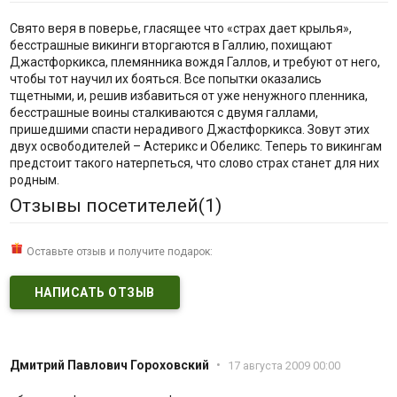
Свято веря в поверье, гласящее что «страх дает крылья»,
бесстрашные викинги вторгаются в Галлию, похищают
Джастфоркикса, племянника вождя Галлов, и требуют от него,
чтобы тот научил их бояться. Все попытки оказались
тщетными, и, решив избавиться от уже ненужного пленника,
бесстрашные воины сталкиваются с двумя галлами,
пришедшими спасти нерадивого Джастфоркикса. Зовут этих
двух освободителей – Астерикс и Обеликс. Теперь то викингам
предстоит такого натерпеться, что слово страх станет для них
родным.
Отзывы посетителей(
1
)
Оставьте отзыв и получите подарок:
НАПИСАТЬ ОТЗЫВ
Дмитрий Павлович Гороховский
•
17 августа 2009 00:00