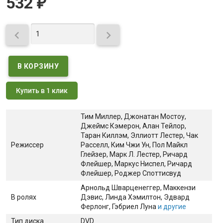
532
₽


Купить в 1 клик
Тим Миллер, Джонатан Мостоу,
Джеймс Кэмерон, Алан Тейлор,
Таран Киллэм, Эллиотт Лестер, Чак
Режиссер
Расселл, Ким Чжи Ун, Пол Майкл
Глейзер, Марк Л. Лестер, Ричард
Флейшер, Маркус Ниспел, Ричард
Флейшер, Роджер Споттисвуд
Арнольд Шварценеггер
, Маккензи
В ролях
Дэвис
, Линда Хэмилтон
, Эдвард
Ферлонг
, Гэбриел Луна
и другие
Тип диска
DVD