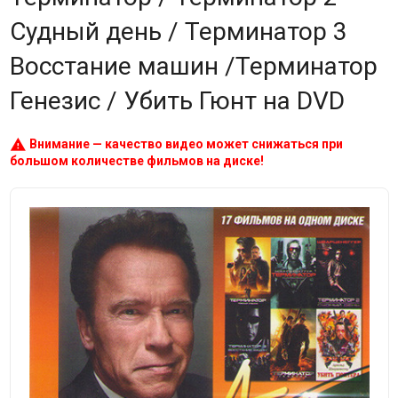
Судный день / Терминатор 3
Восстание машин /Терминатор
Генезис / Убить Гюнт на DVD
warning
Внимание — качество видео может снижаться при
большом количестве фильмов на диске!