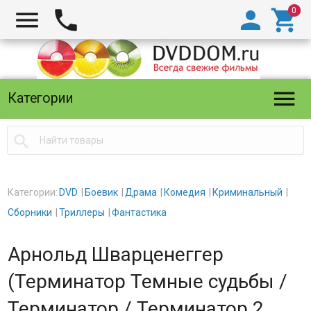





Категории

Категории:
DVD
Боевик
Драма
Комедия
Криминальный
Сборники
Триллеры
Фантастика
Арнольд Шварценеггер
(Терминатор Темные судьбы /
Терминатор / Терминатор 2