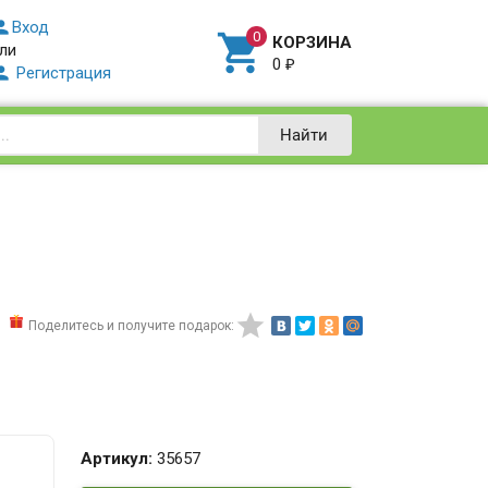

Вход

КОРЗИНА
ли
0
₽

Регистрация
Найти

Поделитесь и получите подарок:
Артикул:
35657