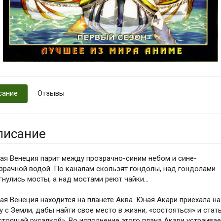
сание
Отзывы
писание
ая Венеция парит между прозрачно-синим небом и сине-
зрачной водой. По каналам скользят гондолы, над гондолами
гнулись мосты, а над мостами реют чайки…
ая Венеция находится на планете Аква. Юная Акари приехала на
у с Земли, дабы найти свое место в жизни, «состояться» и стат
стоящей русалкой». Во исполнение этого плана Акари устраивае