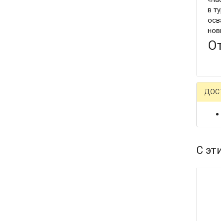
в т
осв
нов
О
ДОС
С эт