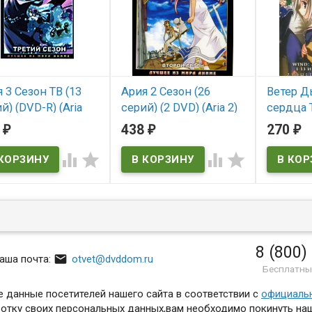
 3 Сезон ТВ (13
Ария 2 Сезон (26
Ветер Д
й) (DVD-R) (Aria
серий) (2 DVD) (Aria 2)
сердца Т
rigination)
OVA (4 с
0
438
270
₽
₽
₽
В наличии
breath of
 наличии
breath of




Aria 2
he origination
В нал
Wind -a bre
a breath of
8 (800)

аша почта:
otvet@dvddom.ru
Бесплатны
 данные посетителей нашего сайта в соответствии с
официаль
отку своих персональных данных,вам необходимо покинуть наш