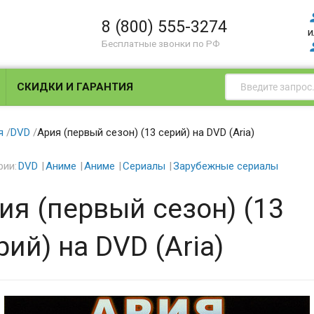
8 (800) 555-3274
и
Бесплатные звонки по РФ
СКИДКИ И ГАРАНТИЯ
я
/
DVD
/
Ария (первый сезон) (13 серий) на DVD (Aria)
рии:
DVD
Аниме
Аниме
Сериалы
Зарубежные сериалы
ия (первый сезон) (13
рий) на DVD (Aria)