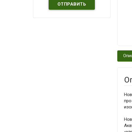
Опи
О
Нов
про
изо
Нов
Акв
«на