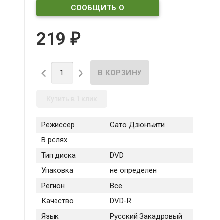
СООБЩИТЬ О
ПОСТУПЛЕНИИ
219
₽


Купить в 1 клик
Режиссер
Сато Дзюнъити
В ролях
Тип диска
DVD
Упаковка
не определен
Регион
Все
Качество
DVD-R
Язык
Русский Закадровый