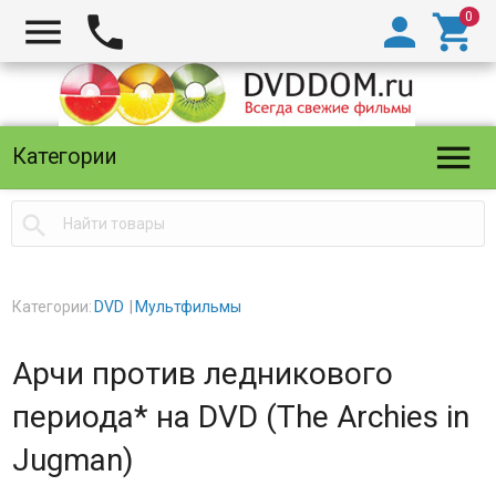





Категории

Категории:
DVD
Мультфильмы
Арчи против ледникового
периода* на DVD (The Archies in
Jugman)