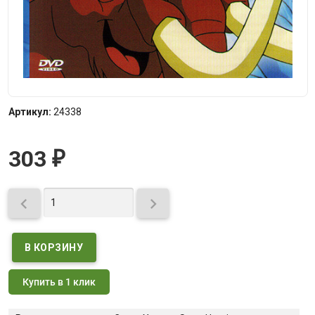
Артикул:
24338
303
₽


Купить в 1 клик