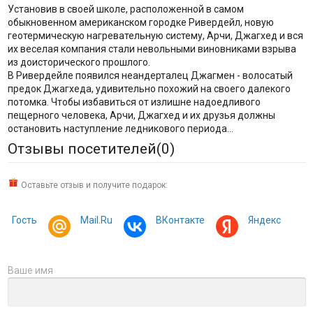
Установив в своей школе, расположенной в самом
обыкновенном американском городке Ривердейл, новую
геотермическую нагревательную систему, Арчи, Джагхед и вся
их веселая компания стали невольными виновниками взрыва
из доисторического прошлого.
В Ривердейле появился неандерталец Джагмен - волосатый
предок Джагхеда, удивительно похожий на своего далекого
потомка. Чтобы избавиться от излишне надоедливого
пещерного человека, Арчи, Джагхед и их друзья должны
остановить наступление ледникового периода…
Отзывы посетителей(
0
)
Оставьте отзыв и получите подарок:
Гость
Mail.Ru
ВКонтакте
Яндекс
Ваше имя