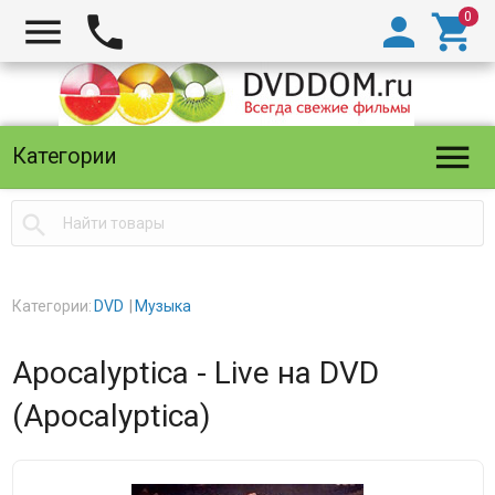





Категории

Категории:
DVD
Музыка
Apocalyptica - Live на DVD
(Apocalyptica)