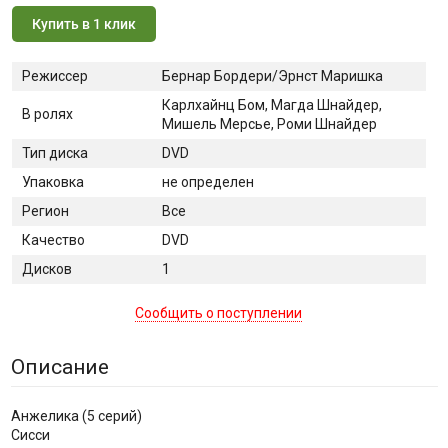
Купить в 1 клик
Режиссер
Бернар Бордери/Эрнст Маришка
Карлхайнц Бом, Магда Шнайдер,
В ролях
Мишель Мерсье, Роми Шнайдер
Тип диска
DVD
Упаковка
не определен
Регион
Все
Качество
DVD
Дисков
1
Сообщить о поступлении
Описание
Анжелика (5 серий)
Сисси