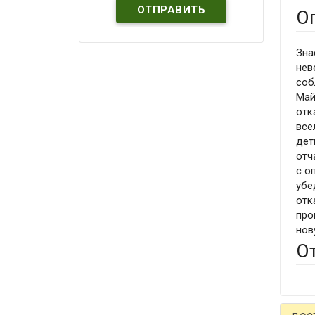
О
Зна
нев
соб
Май
отк
все
дет
отч
с о
убе
отк
про
нов
О