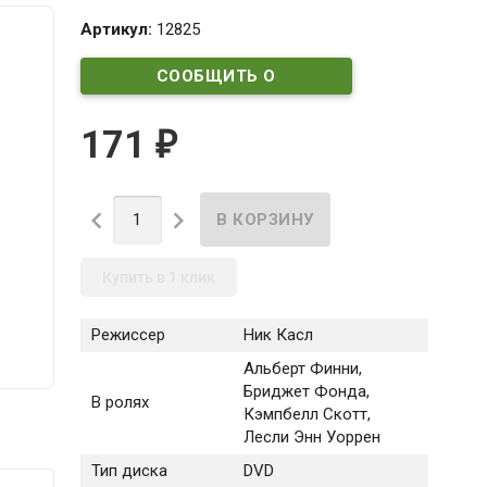
Артикул:
12825
СООБЩИТЬ О
ПОСТУПЛЕНИИ
171
₽


Купить в 1 клик
Режиссер
Ник Касл
Альберт Финни,
Бриджет Фонда,
В ролях
Кэмпбелл Скотт,
Лесли Энн Уоррен
Тип диска
DVD