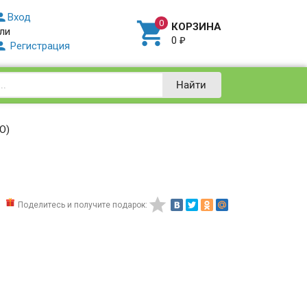

Вход

КОРЗИНА
ли
0
₽

Регистрация
Найти
O)

Поделитесь и получите подарок: