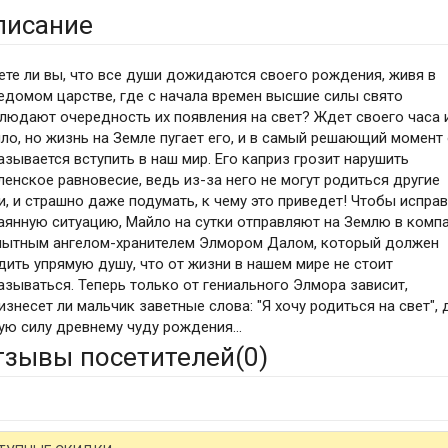
писание
ете ли вы, что все души дожидаются своего рождения, живя в
едомом царстве, где с начала времен высшие силы свято
людают очередность их появления на свет? Ждет своего часа 
ло, но жизнь на Земле пугает его, и в самый решающий момент
азывается вступить в наш мир. Его каприз грозит нарушить
ленское равновесие, ведь из-за него не могут родиться другие
и, и страшно даже подумать, к чему это приведет! Чтобы испра
аянную ситуацию, Майло на сутки отправляют на Землю в комп
пытным ангелом-хранителем Элмором Далом, который должен
дить упрямую душу, что от жизни в нашем мире не стоит
азываться. Теперь только от гениального Элмора зависит,
изнесет ли мальчик заветные слова: "Я хочу родиться на свет", 
ую силу древнему чуду рождения...
тзывы посетителей(
0
)