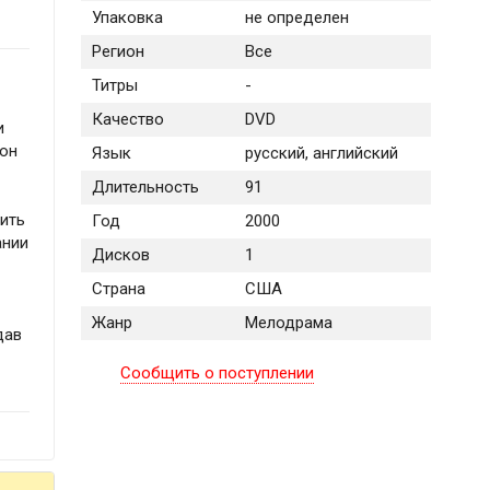
Упаковка
не определен
Регион
Все
Титры
-
Качество
DVD
и
 он
Язык
русский, английский
Длительность
91
вить
Год
2000
ании
Дисков
1
Страна
США
Жанр
Мелодрама
дав
Сообщить о поступлении