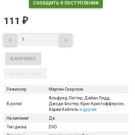
СООБЩИТЬ О ПОСТУПЛЕНИИ
111
₽


Купить в 1 клик
Режиссер
Мартин Скорсезе
Альфред Латтер
, Дайан Лэдд
,
В ролях
Джоди Фостер
, Крис Кристофферсон
,
Харви Кейтель
и другие
На киномаг
Да
Тип диска
DVD