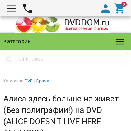





Категории

Категории:
DVD
Драма
Алиса здесь больше не живет
(Без полиграфии!) на DVD
(ALICE DOESN'T LIVE HERE