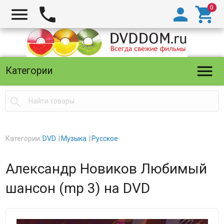





Категории

Категории:
DVD
Музыка
Русское
Александр Новиков Любимый
шансон (mp 3) на DVD