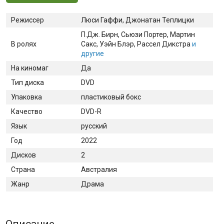
Режиссер
Люси Гаффи, Джонатан Теплицки
П.Дж. Бирн
, Сьюзи Портер
, Мартин
В ролях
Сакс
, Уэйн Блэр
, Рассел Дикстра
и
другие
На киномаг
Да
Тип диска
DVD
Упаковка
пластиковый бокс
Качество
DVD-R
Язык
русский
Год
2022
Дисков
2
Страна
Австралия
Жанр
Драма
Описание