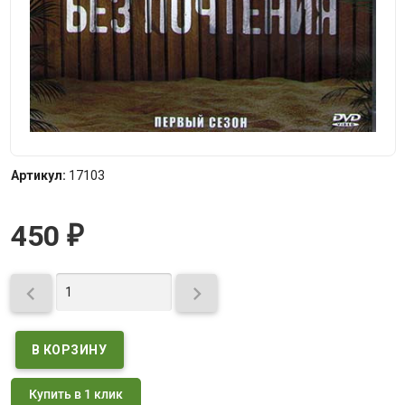
Артикул:
17103
450
₽


Купить в 1 клик