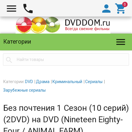





Категории

Категории:
DVD
Драма
Криминальный
Сериалы
Зарубежные сериалы
Без почтения 1 Сезон (10 серий)
(2DVD) на DVD (Nineteen Eighty-
Four / ANIMAL FARM)