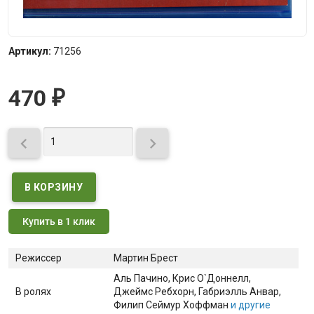
Артикул:
71256
470
₽


Купить в 1 клик
Режиссер
Мартин Брест
Аль Пачино
, Крис О`Доннелл
,
В ролях
Джеймс Ребхорн
, Габриэлль Анвар
,
Филип Сеймур Хоффман
и другие