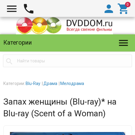





Категории

Категории:
Blu-Ray
Драма
Мелодрама
Запах женщины (Blu-ray)* на
Blu-ray (Scent of a Woman)