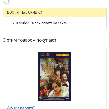
Оставьте отзыв и получите подарок:
НАПИСАТЬ ОТЗЫВ
Роберт Редфорд
Леликов Андрей
•
1 февраля 2025 17:57
Поставил отметку "уведомить о получении", уж очень
заинтриговало описание!
ответить
владимир
•
6 января 2010 00:00
отличный фильм ноя уже его скачал
ответить
каря
•
25 августа 2007 00:00
супер!!!!