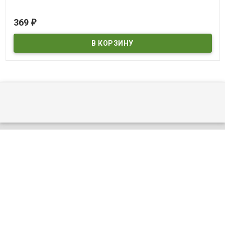
ответить
Татьяна
•
26 марта 2007 00:00
Оболденный фильм!!!!!
ответить
Вулочкин
•
25 марта 2007 00:00
Фильм просто супер!!!!
ответить
ДОСТУПНЫЕ СКИДКИ
Кэшбек 5% при оплате на сайте
С этим товаром покупают