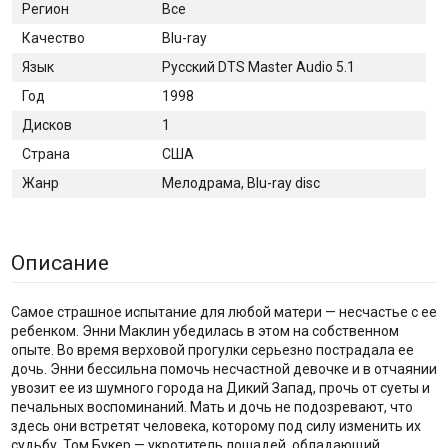
Регион
Все
Качество
Blu-ray
Язык
Русский DTS Master Audio 5.1
Год
1998
Дисков
1
Страна
США
Жанр
Мелодрама, Blu-ray disc
Описание
Самое страшное испытание для любой матери — несчастье с ее
ребенком. Энни Маклин убедилась в этом на собственном
опыте. Во время верховой прогулки серьезно пострадала ее
дочь. Энни бессильна помочь несчастной девочке и в отчаянии
увозит ее из шумного города на Дикий Запад, прочь от суеты и
печальных воспоминаний. Мать и дочь не подозревают, что
здесь они встретят человека, которому под силу изменить их
судьбу. Том Букер — укротитель лошадей, обладающий