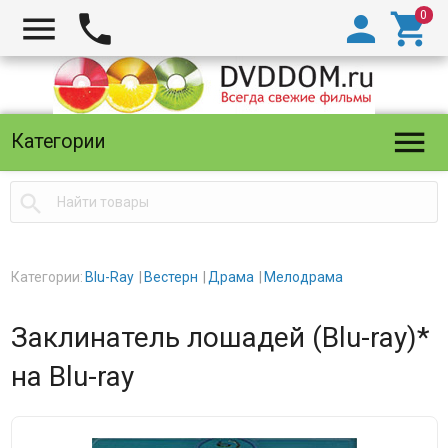





Категории

Категории:
Blu-Ray
Вестерн
Драма
Мелодрама
Заклинатель лошадей (Blu-ray)*
на Blu-ray