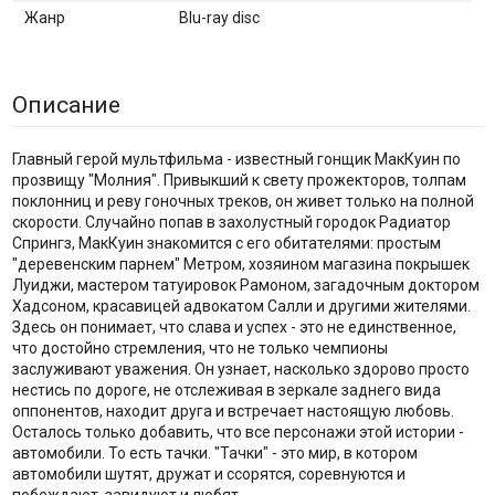
Жанр
Blu-ray disc
Описание
Главный герой мультфильма - известный гонщик МакКуин по
прозвищу "Молния". Привыкший к свету прожекторов, толпам
поклонниц и реву гоночных треков, он живет только на полной
скорости. Случайно попав в захолустный городок Радиатор
Спрингз, МакКуин знакомится с его обитателями: простым
"деревенским парнем" Метром, хозяином магазина покрышек
Луиджи, мастером татуировок Рамоном, загадочным доктором
Хадсоном, красавицей адвокатом Салли и другими жителями.
Здесь он понимает, что слава и успех - это не единственное,
что достойно стремления, что не только чемпионы
заслуживают уважения. Он узнает, насколько здорово просто
нестись по дороге, не отслеживая в зеркале заднего вида
оппонентов, находит друга и встречает настоящую любовь.
Осталось только добавить, что все персонажи этой истории -
автомобили. То есть тачки. "Тачки" - это мир, в котором
автомобили шутят, дружат и ссорятся, соревнуются и