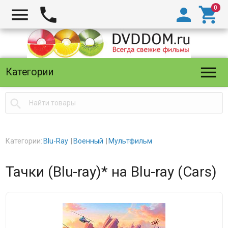





Категории

Категории:
Blu-Ray
Военный
Мультфильм
Тачки (Blu-ray)* на Blu-ray (Cars)