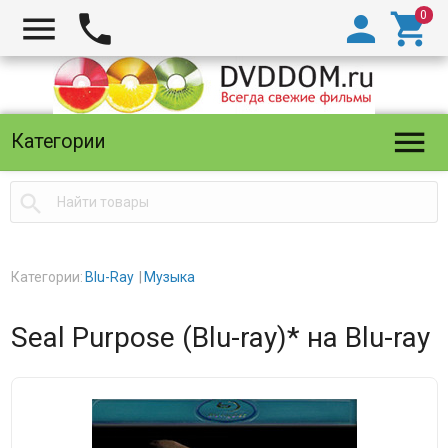





Категории

Категории:
Blu-Ray
Музыка
Seal Purpose (Blu-ray)* на Blu-ray