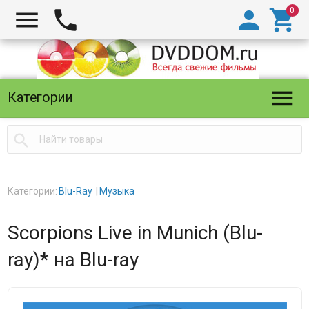





Категории

Категории:
Blu-Ray
Музыка
Scorpions Live in Munich (Blu-
ray)* на Blu-ray