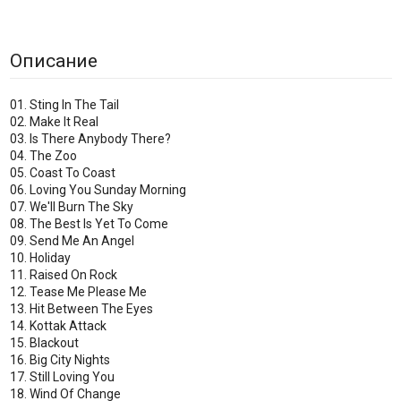
Описание
01. Sting In The Tail
02. Make It Real
03. Is There Anybody There?
04. The Zoo
05. Coast To Coast
06. Loving You Sunday Morning
07. We'll Burn The Sky
08. The Best Is Yet To Come
09. Send Me An Angel
10. Holiday
11. Raised On Rock
12. Tease Me Please Me
13. Hit Between The Eyes
14. Kottak Attack
15. Blackout
16. Big City Nights
17. Still Loving You
18. Wind Of Change