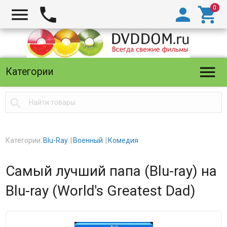





Категории

Категории:
Blu-Ray
Военный
Комедия
Самый лучший папа (Blu-ray) на
Blu-ray (World's Greatest Dad)