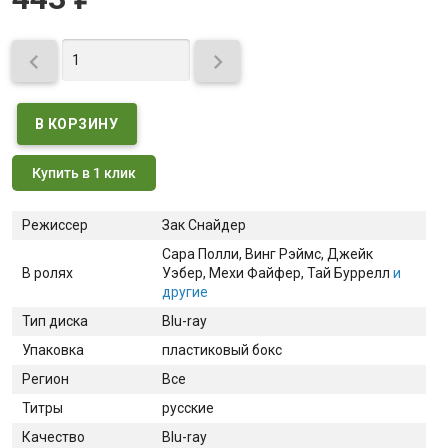


Купить в 1 клик
Режиссер
Зак Снайдер
Сара Полли
, Винг Рэймс
, Джейк
В ролях
Уэбер
, Мехи Файфер
, Тай Буррелл
и
другие
Тип диска
Blu-ray
Упаковка
пластиковый бокс
Регион
Все
Титры
русские
Качество
Blu-ray