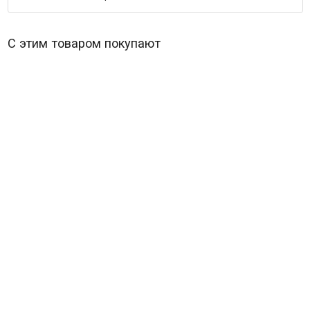
С этим товаром покупают
Черный кролик (8 серий)
В наличии
537
₽