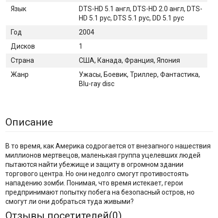
Язык
DTS-HD 5.1 англ, DTS-HD 2.0 англ, DTS-
HD 5.1 рус, DTS 5.1 рус, DD 5.1 рус
Год
2004
Дисков
1
Страна
США, Канада, Франция, Япония
Жанр
Ужасы, Боевик, Триллер, Фантастика,
Blu-ray disc
Описание
В то время, как Америка содрогается от внезапного нашествия
миллионов мертвецов, маленькая группа уцелевших людей
пытаются найти убежище и защиту в огромном здании
торгового центра. Но они недолго смогут противостоять
нападению зомби. Понимая, что время истекает, герои
предпринимают попытку побега на безопасный остров, но
смогут ли они добраться туда живыми?
Отзывы посетителей(
0
)