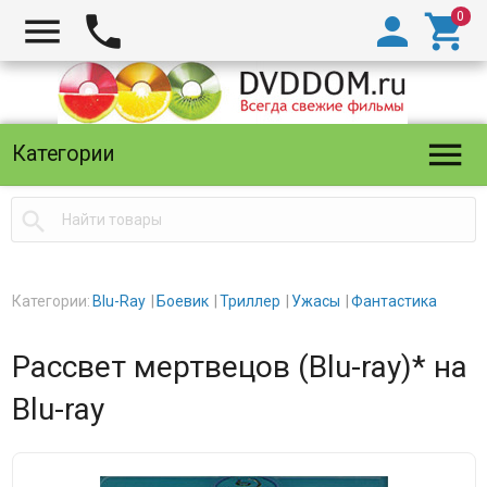





Категории

Категории:
Blu-Ray
Боевик
Триллер
Ужасы
Фантастика
Рассвет мертвецов (Blu-ray)* на
Blu-ray