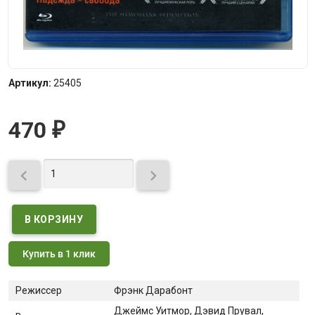
Артикул:
25405
470
₽


Купить в 1 клик
Режиссер
Фрэнк Дарабонт
Джеймс Уитмор, Дэвид Прувал,