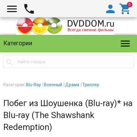





Категории

Категории:
Blu-Ray
Военный
Драма
Триллер
Побег из Шоушенка (Blu-ray)* на
Blu-ray (The Shawshank
Redemption)