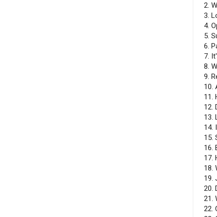
2. W
3. 
4. 
5. S
6. P
7. I
8. 
9. R
10.
11. 
12.
13.
14. 
15.
16. 
17.
18.
19.
20. 
21. 
22.