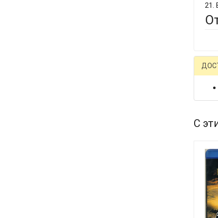
21. 
О
ДОС
С эт