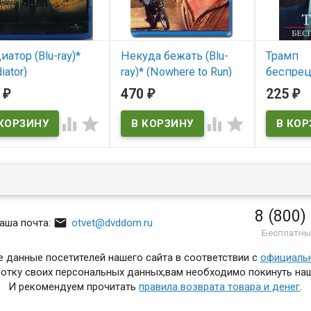
иатор (Blu-ray)*
Некуда бежать (Blu-
Трамп
iator)
ray)* (Nowhere to Run)
беспрец
Сезон (3
0
470
225
₽
₽
₽
 наличии
В наличии
В нал




ator
Nowhere to Run
8 (800)

аша почта:
otvet@dvddom.ru
Бесплатны
 данные посетителей нашего сайта в соответствии с
официаль
отку своих персональных данных,вам необходимо покинуть наш
И рекомендуем прочитать
правила возврата товара и денег
.