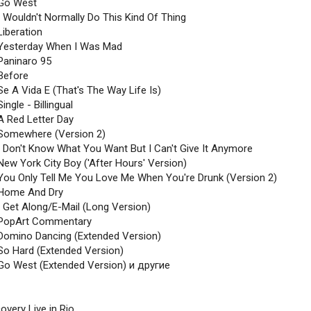
 Go West
I Wouldn't Normally Do This Kind Of Thing
Liberation
 Yesterday When I Was Mad
 Paninaro 95
 Before
Se A Vida E (That's The Way Life Is)
Single - Billingual
A Red Letter Day
 Somewhere (Version 2)
 I Don't Know What You Want But I Can't Give It Anymore
New York City Boy ('After Hours' Version)
 You Only Tell Me You Love Me When You're Drunk (Version 2)
 Home And Dry
I Get Along/E-Mail (Long Version)
 PopArt Commentary
 Domino Dancing (Extended Version)
 So Hard (Extended Version)
 Go West (Extended Version) и другие
overy Live in Rio