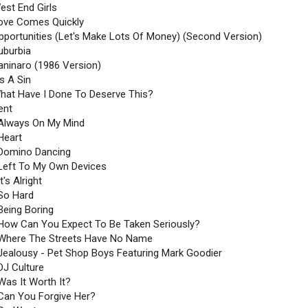
est End Girls
Love Comes Quickly
Opportunities (Let's Make Lots Of Money) (Second Version)
uburbia
aninaro (1986 Version)
t's A Sin
What Have I Done To Deserve This?
ent
 Always On My Mind
Heart
 Domino Dancing
 Left To My Own Devices
It's Alright
 So Hard
Being Boring
 How Can You Expect To Be Taken Seriously?
 Where The Streets Have No Name
 Jealousy - Pet Shop Boys Featuring Mark Goodier
DJ Culture
Was It Worth It?
 Can You Forgive Her?