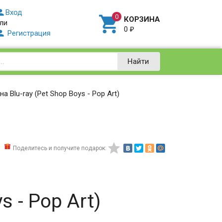

Вход

КОРЗИНА
ли
0
₽

Регистрация
Найти
 на Blu-ray (Pet Shop Boys - Pop Art)

Поделитесь и получите подарок:
s - Pop Art)