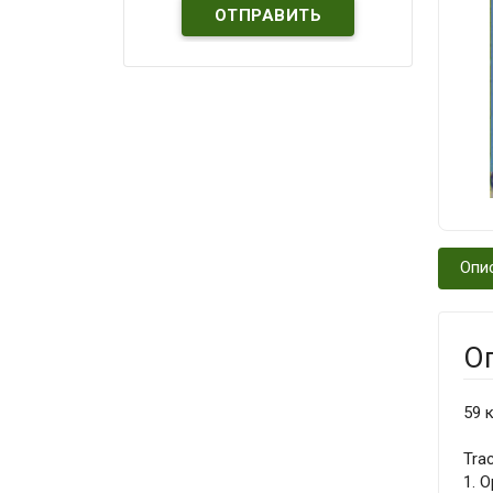
Опи
О
59 к
Trac
1. O