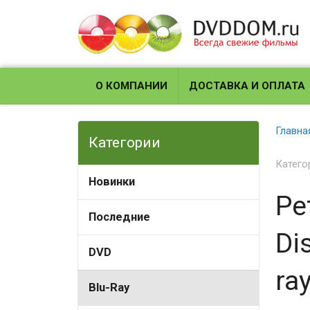
О КОМПАНИИ
ДОСТАВКА И ОПЛАТА
Главна
Категории
Катего
Новинки
Pe
Последние
Dis
DVD
ra
Blu-Ray