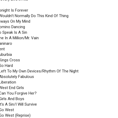
onight Is Forever
 Wouldn't Normally Do This Kind Of Thing
Always On My Mind
Domino Dancing
o Speak Is A Sin
ne In A Million/Mr. Vain
aninaro
ent
uburbia
 Kings Cross
 So Hard
 Left To My Own Devices/Rhythm Of The Night
 Absolutely Fabulous
Liberation
West End Girls
 Can You Forgive Her?
Girls And Boys
It's A Sin/I Will Survive
 Go West
 Go West (Reprise)