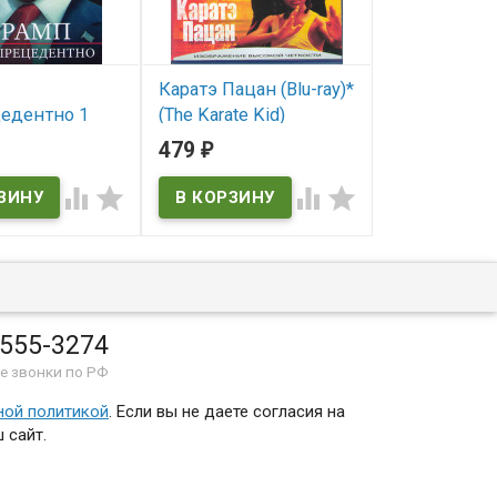
Каратэ Пацан (Blu-ray)*
Mylene Farme
едентно 1
(The Karate Kid)
France (Blu-r
 серии)
479
470
₽
₽
В наличии
В наличии
ичии




The Karate Kid
 555-3274
е звонки по РФ
ной политикой
. Если вы не даете согласия на
 сайт.