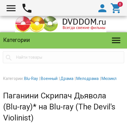





Категории

Категории:
Blu-Ray
Военный
Драма
Мелодрама
Мюзикл
Паганини Скрипач Дьявола
(Blu-ray)* на Blu-ray (The Devil's
Violinist)