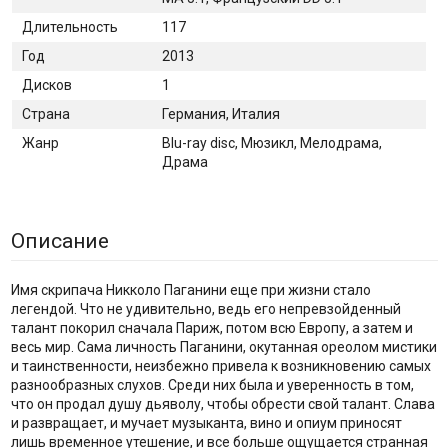
Длительность
117
Год
2013
Дисков
1
Страна
Германия, Италия
Жанр
Blu-ray disc, Мюзикл, Мелодрама,
Драма
Описание
Имя скрипача Никколо Паганини еще при жизни стало
легендой. Что не удивительно, ведь его непревзойденный
талант покорил сначала Париж, потом всю Европу, а затем и
весь мир. Сама личность Паганини, окутанная ореолом мистики
и таинственности, неизбежно привела к возникновению самых
разнообразных слухов. Среди них была и уверенность в том,
что он продал душу дьяволу, чтобы обрести свой талант. Слава
и развращает, и мучает музыканта, вино и опиум приносят
лишь временное утешение, и все больше ощущается странная