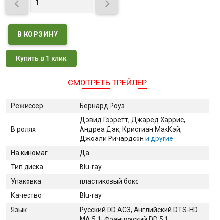


Купить в 1 клик
СМОТРЕТЬ ТРЕЙЛЕР
Режиссер
Бернард Роуз
Дэвид Гэрретт
, Джаред Харрис
,
В ролях
Андреа Дэк
, Кристиан МакКэй
,
Джоэли Ричардсон
и другие
На киномаг
Да
Тип диска
Blu-ray
Упаковка
пластиковый бокс
Качество
Blu-ray
Язык
Русский DD AC3, Английский DTS-HD
MA 5.1, Французский DD 5.1