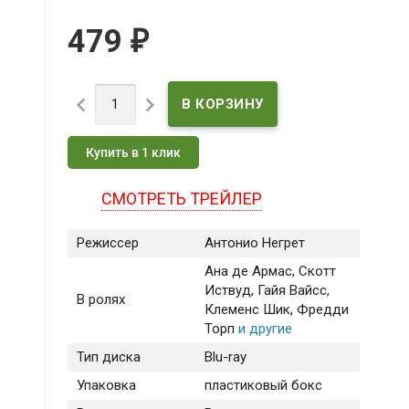
479
₽


Купить в 1 клик
СМОТРЕТЬ ТРЕЙЛЕР
Режиссер
Антонио Негрет
Ана де Армас
, Скотт
Иствуд
, Гайя Вайсс
,
В ролях
Клеменс Шик
, Фредди
Торп
и другие
Тип диска
Blu-ray
Упаковка
пластиковый бокс