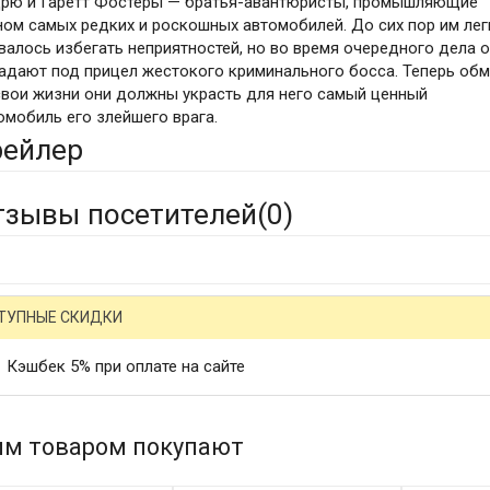
рю и Гаретт Фостеры — братья-авантюристы, промышляющие
ном самых редких и роскошных автомобилей. До сих пор им лег
валось избегать неприятностей, но во время очередного дела 
адают под прицел жестокого криминального босса. Теперь об
свои жизни они должны украсть для него самый ценный
омобиль его злейшего врага.
рейлер
тзывы посетителей(
0
)
ТУПНЫЕ СКИДКИ
Кэшбек 5% при оплате на сайте
им товаром покупают