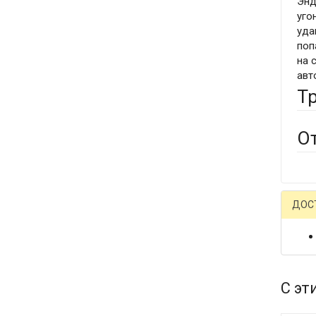
Энд
уго
уда
поп
на 
авт
Т
О
ДОС
С эт