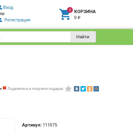

Вход

КОРЗИНА
ли
0
₽

Регистрация
Найти
-

Поделитесь и получите подарок:
Артикул:
111075