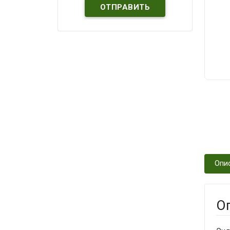
Опи
О