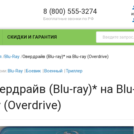
8 (800) 555-3274
и
Бесплатные звонки по РФ
СКИДКИ И ГАРАНТИЯ
я
/
Blu-Ray
/
Овердрайв (Blu-ray)* на Blu-ray (Overdrive)
рии:
Blu-Ray
Боевик
Военный
Триллер
ердрайв (Blu-ray)* на Blu
y (Overdrive)