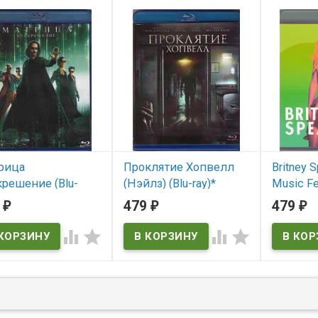
рица
Проклятие Хопвелл
Britney 
решение (Blu-
(Нэйлз) (Blu-ray)*
Music Fes
(Nails)
9
479
479
₽
₽
₽
 наличии
В наличии




В нал
Nails