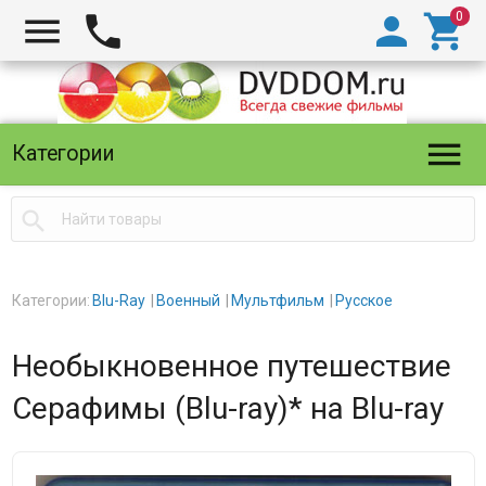





Категории

Категории:
Blu-Ray
Военный
Мультфильм
Русское
Необыкновенное путешествие
Серафимы (Blu-ray)* на Blu-ray