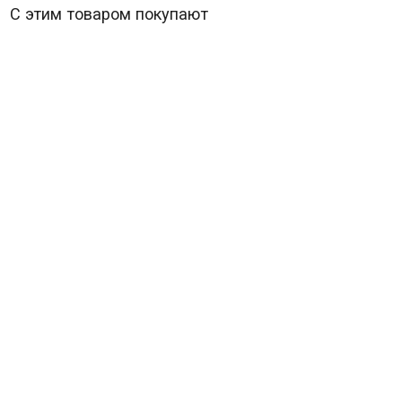
С этим товаром покупают
Тролли (Blu-ray)* (Trolls)
В наличии
479
₽
Trolls