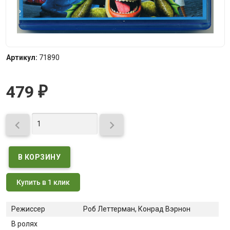
Артикул:
71890
479
₽


Купить в 1 клик
Режиссер
Роб Леттерман, Конрад Вэрнон
В ролях