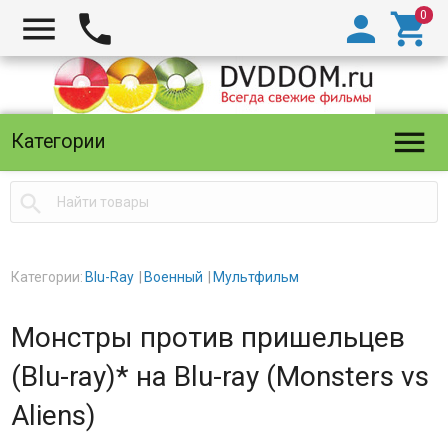





Категории

Категории:
Blu-Ray
Военный
Мультфильм
Монстры против пришельцев
(Blu-ray)* на Blu-ray (Monsters vs
Aliens)