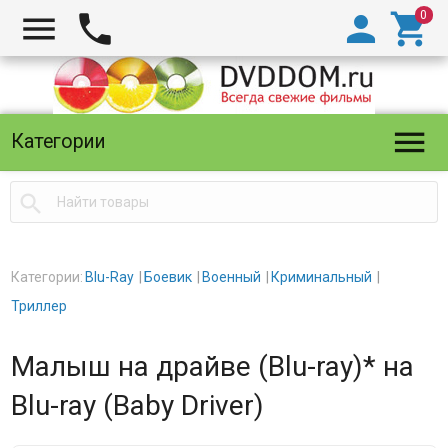





Категории

Категории:
Blu-Ray
Боевик
Военный
Криминальный
Триллер
Малыш на драйве (Blu-ray)* на
Blu-ray (Baby Driver)