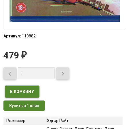
Артикул:
110882
479
₽


Купить в 1 клик
Режиссер
Эдгар Райт
Энсел Элгорт
, Джон Бернтал
, Джон