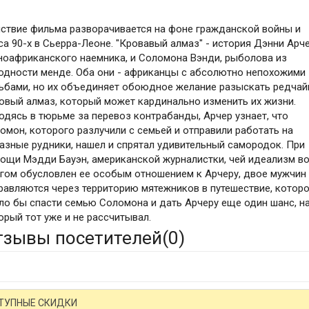
ствие фильма разворачивается на фоне гражданской войны и
са 90-х в Сьерра-Леоне. "Кровавый алмаз" - история Дэнни Арче
оафриканского наемника, и Соломона Вэнди, рыболова из
одности менде. Оба они - африканцы с абсолютно непохожими
ьбами, но их объединяет обоюдное желание разыскать редча
овый алмаз, который может кардинально изменить их жизни.
одясь в тюрьме за перевоз контрабанды, Арчер узнает, что
омон, которого разлучили с семьей и отправили работать на
азные рудники, нашел и спрятал удивительный самородок. При
ощи Мэдди Бауэн, американской журналистки, чей идеализм в
гом обусловлен ее особым отношением к Арчеру, двое мужчин
равляются через территорию мятежников в путешествие, котор
ло бы спасти семью Соломона и дать Арчеру еще один шанс, н
орый тот уже и не рассчитывал.
тзывы посетителей(
0
)
ТУПНЫЕ СКИДКИ