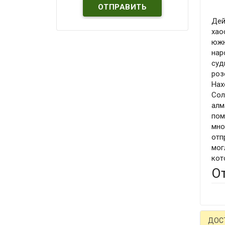
Дей
хао
южн
нар
суд
роз
Нах
Сол
алм
пом
мно
отп
мог
кот
О
ДОС