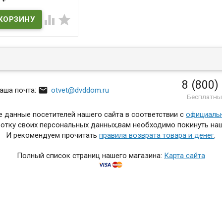
 наличии


8 (800)

аша почта:
otvet@dvddom.ru
Бесплатны
 данные посетителей нашего сайта в соответствии с
официаль
отку своих персональных данных,вам необходимо покинуть наш
И рекомендуем прочитать
правила возврата товара и денег
.
Полный список страниц нашего магазина:
Карта сайта