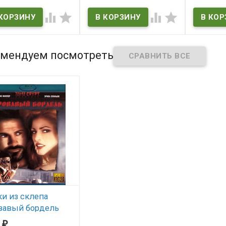
В наличии
В нал
 наличии




Kill Bill: Vol. 1
Kill Bill: Vol
er Island
мендуем посмотреть
ки из склепа
вавый бордель
ray)*
7
₽