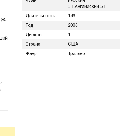
Язык
Русский
5.1,Английский 5.1
Длительность
143
ра,
Год
2006
Дисков
1
йший
Страна
США
Жанр
Триллер
о
ое
а