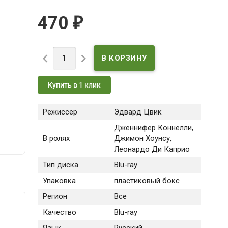
470
₽


Купить в 1 клик
Режиссер
Эдвард Цвик
Дженнифер Коннелли,
В ролях
Джимон Хоунсу,
Леонардо Ди Каприо
Тип диска
Blu-ray
Упаковка
пластиковый бокс
Регион
Все
Качество
Blu-ray