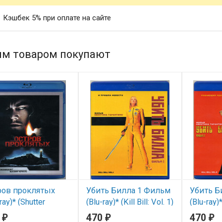
Кэшбек 5% при оплате на сайте
им товаром покупают
ров проклятых
Убить Билла 1 Фильм
Убить Б
ray)* (Shutter
(Blu-ray)* (Kill Bill: Vol. 1)
(Blu-ray)* 
d)
0
470
470
₽
₽
₽