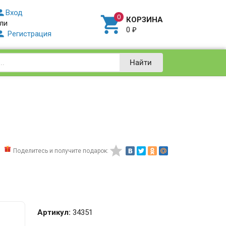

Вход

КОРЗИНА
ли
0
₽

Регистрация
Найти

Поделитесь и получите подарок:
Артикул:
34351