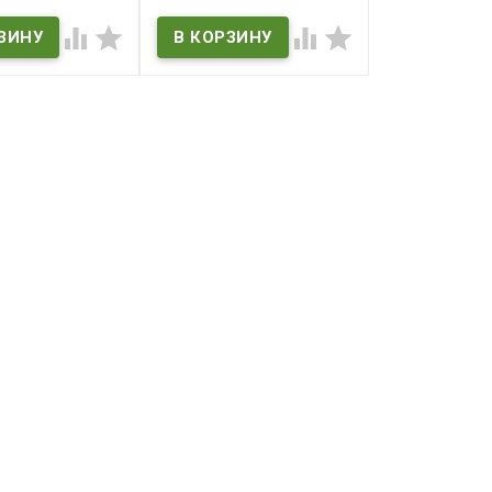
ичии
В наличии
В наличии




. 2
Face/Off
Django Unchained