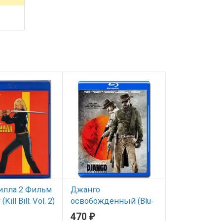
илла 2 Фильм
Джанго
Без лица (Bl
(Kill Bill: Vol. 2)
освобожденный (Blu-
(Face/Off)
ray)* (Django Unchained)
470
470
₽
₽