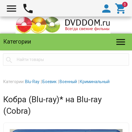





Категории

Категории:
Blu-Ray
Боевик
Военный
Криминальный
Кобра (Blu-ray)* на Blu-ray
(Cobra)