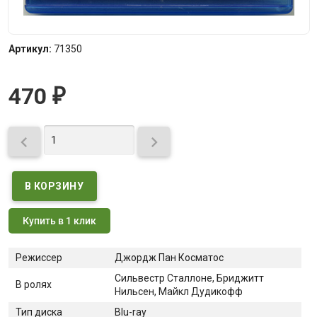
Артикул:
71350
470
₽


Купить в 1 клик
Режиссер
Джордж Пан Косматос
Сильвестр Сталлоне, Бриджитт
В ролях
Нильсен, Майкл Дудикофф
Тип диска
Blu-ray