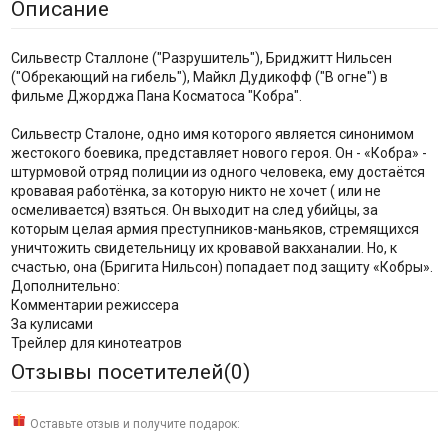
Описание
Сильвестр Сталлоне ("Разрушитель"), Бриджитт Нильсен
("Обрекающий на гибель"), Майкл Дудикофф ("В огне") в
фильме Джорджа Пана Косматоса "Кобра".
Сильвестр Сталоне, одно имя которого является синонимом
жестокого боевика, представляет нового героя. Он - «Кобра» -
штурмовой отряд полиции из одного человека, ему достаётся
кровавая работёнка, за которую никто не хочет ( или не
осмеливается) взяться. Он выходит на след убийцы, за
которым целая армия преступников-маньяков, стремящихся
уничтожить свидетельницу их кровавой вакханалии. Но, к
счастью, она (Бригита Нильсон) попадает под защиту «Кобры».
Дополнительно:
Комментарии режиссера
За кулисами
Трейлер для кинотеатров
Отзывы посетителей(
0
)
Оставьте отзыв и получите подарок: