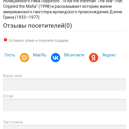
полицейского Рика Поррелло "To Kill the Irishman: The War That
Crippled the Mafia" (1998) и рассказывает историю жизни
американского гангстера ирландского происхождения Дэнни
Грина (1933—1977).
Отзывы посетителей(
0
)
Оставьте отзыв и получите подарок:
Гость
Mail.Ru
ВКонтакте
Яндекс
Ваше имя
Email
Заголовок