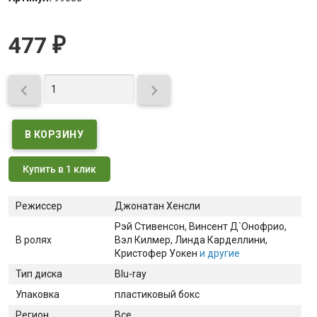
477
₽


Купить в 1 клик
Режиссер
Джонатан Хенсли
Рэй Стивенсон
, Винсент Д`Онофрио
,
В ролях
Вэл Килмер
, Линда Карделлини
,
Кристофер Уокен
и другие
Тип диска
Blu-ray
Упаковка
пластиковый бокс
Регион
Все