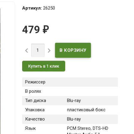
Артикул:
26250
479
₽


Купить в 1 клик
Режиссер
В ролях
Тип диска
Blu-ray
Упаковка
пластиковый бокс
Качество
Blu-ray
Язык
PCM Stereo, DTS-HD