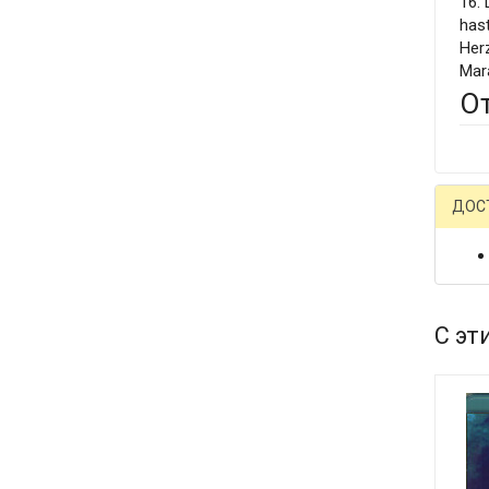
16.
hast
Her
Mar
О
ДОС
С эт