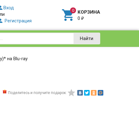

Вход

КОРЗИНА
ли
0
₽

Регистрация
Найти
)* на Blu-ray

Поделитесь и получите подарок: