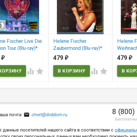
ne Fischer Live Die
Helene Fischer
Helene F
on Tour (Blu-ray)*
Zaubermond (Blu-ray)*
Weihnach
der Hofb
9
479
479
₽
₽
₽
 наличии
В наличии
Ray)* (He
English W




В нал
Hello Kitty
Parents
8 (800)

аша почта:
otvet@dvddom.ru
Бесплатны
 данные посетителей нашего сайта в соответствии с
официаль
отку своих персональных данных,вам необходимо покинуть наш