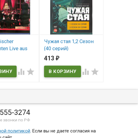
ischer
Чужая стая 1,2 Сезон
Чук и Гек Б
ten Live aus
(40 серий)
приключени
urg Wien (Blu-
413
291
₽
₽
В наличии
В наличии
llo Kitty:
ith Parents)




ичии
: English With
 555-3274
е звонки по РФ
ной политикой
. Если вы не даете согласия на
 сайт.