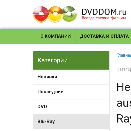
О КОМПАНИИ
ДОСТАВКА И ОПЛАТА
Главна
Категории
Катего
Новинки
He
Последние
au
DVD
Ra
Blu-Ray