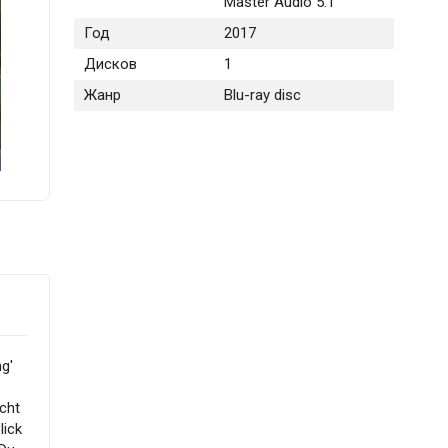
Master Audio 5.1
Год
2017
Дисков
1
Жанр
Blu-ray disc
g'
icht
lick