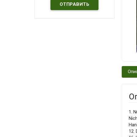
Опи
О
1. N
Nich
Hand
12. 