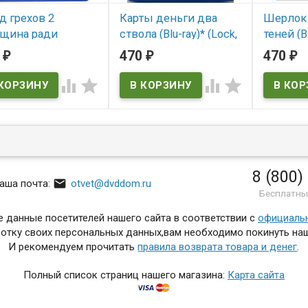
д грехов 2
Карты деньги два
Шерлок 
щина ради
ствола (Blu-ray)* (Lock,
теней (Bl
рой стоит
Stock and Two Smoking
(Sherloc
9
470
470
₽
₽
₽
ать (Blu-ray)* (Sin
Barrels)
Game of
 A Dame to Kill For)




В наличии
В нал
 наличии
Lock, Stock and Two
Sherlock H
Smoking Barrels
Shadows
ty: A Dame to Kill For
8 (800)

аша почта:
otvet@dvddom.ru
Бесплатны
 данные посетителей нашего сайта в соответствии с
официаль
отку своих персональных данных,вам необходимо покинуть наш
И рекомендуем прочитать
правила возврата товара и денег
.
Полный список страниц нашего магазина:
Карта сайта