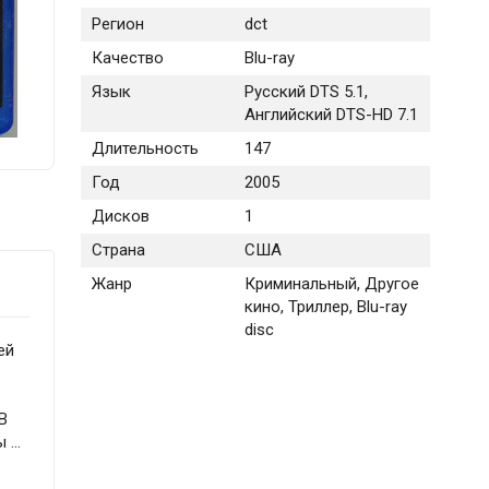
Регион
dct
Качество
Blu-ray
Язык
Русский DTS 5.1,
Английский DTS-HD 7.1
Длительность
147
Год
2005
Дисков
1
Страна
США
Жанр
Криминальный, Другое
кино, Триллер, Blu-ray
disc
ей
В
...