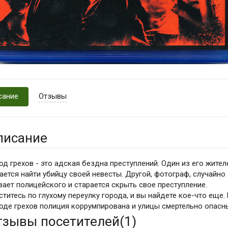
сание
Отзывы
писание
од грехов - это адская бездна преступлений. Один из его жител
ается найти убийцу своей невесты. Другой, фотограф, случайно
вает полицейского и старается скрыть свое преступление.
ститесь по глухому переулку города, и вы найдете кое-что еще. 
оде грехов полиция коррумпирована и улицы смертельно опасны 
тзывы посетителей(
1
)