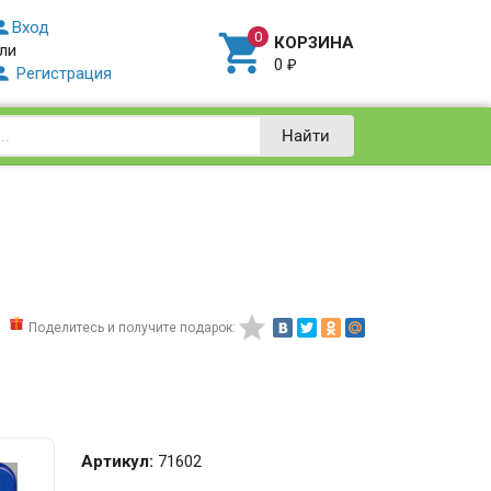

Вход

КОРЗИНА
ли
0
₽

Регистрация
Найти

Поделитесь и получите подарок:
Артикул:
71602