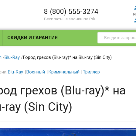
8 (800) 555-3274
и
Бесплатные звонки по РФ
СКИДКИ И ГАРАНТИЯ
я
/
Blu-Ray
/
Город грехов (Blu-ray)* на Blu-ray (Sin City)
рии:
Blu-Ray
Военный
Криминальный
Триллер
род грехов (Blu-ray)* на
-ray (Sin City)