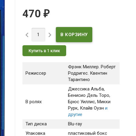
470
₽


Купить в 1 клик
Фрэнк Миллер. Роберт
Режиссер
Родригес. Квентин
Тарантино
Джессика Альба
,
Бенисио Дель Торо
,
В ролях
Брюс Уиллис
, Микки
Рурк
, Клайв Оуэн
и
другие
Тип диска
Blu-ray
Упаковка
пластиковый бокс