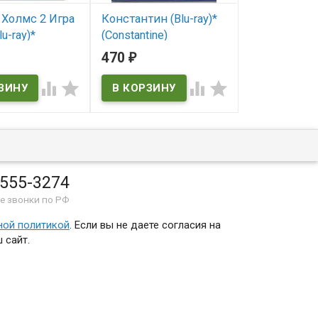
Холмс 2 Игра
Константин (Blu-ray)*
Ван Хельсинг
u-ray)*
(Constantine)
(Van Helsing
k Holmes: A
470
470
₽
₽
В наличии
 Shadows)




Van Helsing
В наличии
ичии
Constantine
olmes: A Game of
 555-3274
е звонки по РФ
ной политикой
. Если вы не даете согласия на
 сайт.