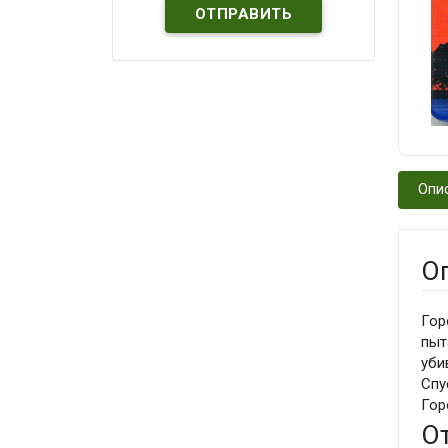
Опи
О
Гор
пыт
уби
Спу
Гор
О