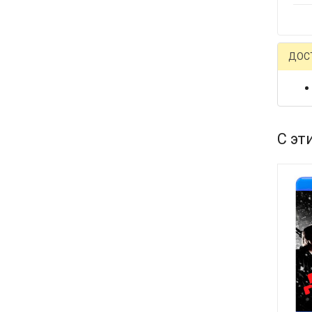
ДОС
С эт
New!