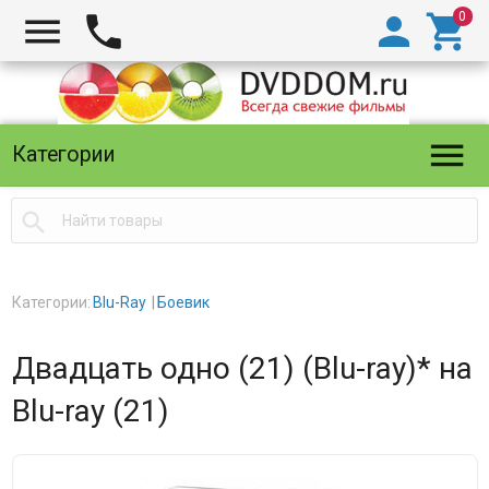





Категории

Категории:
Blu-Ray
Боевик
Двадцать одно (21) (Blu-ray)* на
Blu-ray (21)