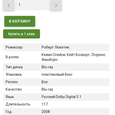


Купить в 1 клик
Режиссер
Роберт Люкетик
Кевин Спейси, Кейт Босворт, Лоуренс
В ролях
Фишборн
Тип диска
Blu-ray
Упаковка
пластиковый бокс
Регион
Все
Качество
Blu-ray
Язык
Русский Dolby Digital 5.1
Длительность
117
Год
2008