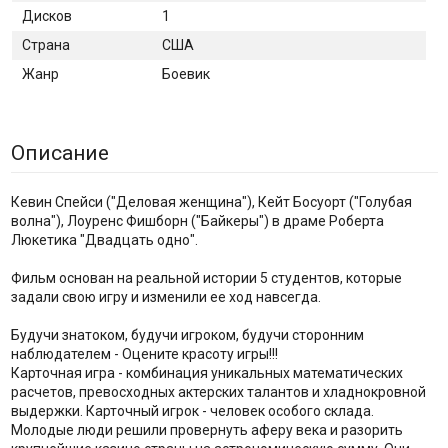
Дисков
1
Страна
США
Жанр
Боевик
Описание
Кевин Спейси ("Деловая женщина"), Кейт Босуорт ("Голубая
волна"), Лоуренс Фишборн ("Байкеры") в драме Роберта
Люкетика "Двадцать одно".
Фильм основан на реальной истории 5 студентов, которые
задали свою игру и изменили ее ход навсегда.
Будучи знатоком, будучи игроком, будучи сторонним
наблюдателем - Оцените красоту игры!!!
Карточная игра - комбинация уникальных математических
расчетов, превосходных актерских талантов и хладнокровной
выдержки. Карточный игрок - человек особого склада.
Молодые люди решили провернуть аферу века и разорить