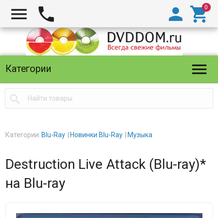





Категории

Категории:
Blu-Ray
Новинки Blu-Ray
Музыка
Destruction Live Attack (Blu-ray)*
на Blu-ray