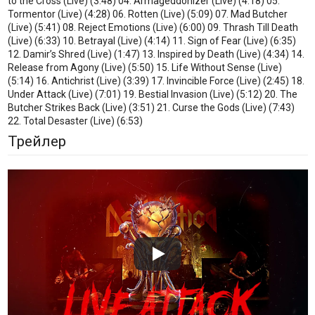
to the Cross (Live) (3:48) 04. Armageddonizer (Live) (4:18) 05.
Tormentor (Live) (4:28) 06. Rotten (Live) (5:09) 07. Mad Butcher
(Live) (5:41) 08. Reject Emotions (Live) (6:00) 09. Thrash Till Death
(Live) (6:33) 10. Betrayal (Live) (4:14) 11. Sign of Fear (Live) (6:35)
12. Damir’s Shred (Live) (1:47) 13. Inspired by Death (Live) (4:34) 14.
Release from Agony (Live) (5:50) 15. Life Without Sense (Live)
(5:14) 16. Antichrist (Live) (3:39) 17. Invincible Force (Live) (2:45) 18.
Under Attack (Live) (7:01) 19. Bestial Invasion (Live) (5:12) 20. The
Butcher Strikes Back (Live) (3:51) 21. Curse the Gods (Live) (7:43)
22. Total Desaster (Live) (6:53)
Трейлер