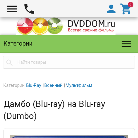





Категории

Категории:
Blu-Ray
Военный
Мультфильм
Дамбо (Blu-ray) на Blu-ray
(Dumbo)