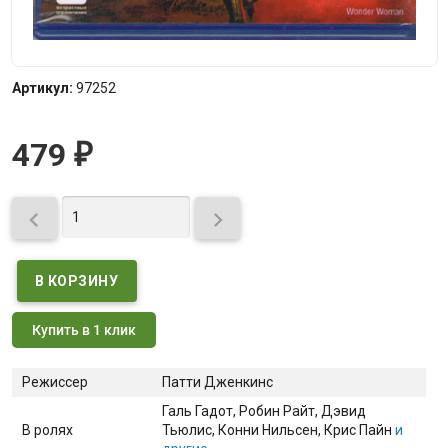
Артикул:
97252
479
₽


Купить в 1 клик
Режиссер
Патти Дженкинс
Галь Гадот
, Робин Райт
, Дэвид
В ролях
Тьюлис
, Конни Нильсен
, Крис Пайн
и