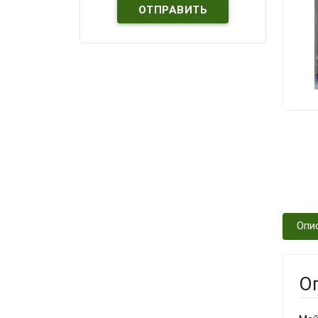
Опи
О