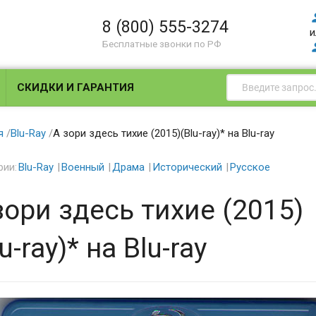
8 (800) 555-3274
и
Бесплатные звонки по РФ
СКИДКИ И ГАРАНТИЯ
я
/
Blu-Ray
/
А зори здесь тихие (2015)(Blu-ray)* на Blu-ray
рии:
Blu-Ray
Военный
Драма
Исторический
Русское
зори здесь тихие (2015)
u-ray)* на Blu-ray