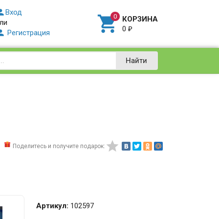

Вход

КОРЗИНА
ли
0
₽

Регистрация
Найти

Поделитесь и получите подарок:
Артикул:
102597