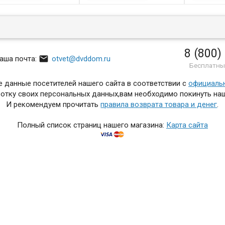
8 (800)

аша почта:
otvet@dvddom.ru
Бесплатны
 данные посетителей нашего сайта в соответствии с
официаль
отку своих персональных данных,вам необходимо покинуть наш
И рекомендуем прочитать
правила возврата товара и денег
.
Полный список страниц нашего магазина:
Карта сайта