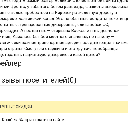
 1942 года. В самый разгар Великой Отечественной войны вдал
линии фронта, у забытого богом разъезда, фашисты выбрасыв
ант с целью пробраться на Кировскую железную дорогу и
оморско-Балтийский канал. Это не обычные солдаты-пехотинц
 опытные, тренированные диверсанты, элита войск СС,
ерхлюди». А против них — старшина Васков и пять девчонок-
итчиц. Казалось бы, бой местного значения, но на кону —
атегически важная транспортная артерия, соединяющая значим
тры страны. Смогут ли старшина и его хрупкие новобранцы
дотвратить нацистскую диверсию, и какой ценой?
рейлер
тзывы посетителей(
0
)
ТУПНЫЕ СКИДКИ
Кэшбек 5% при оплате на сайте