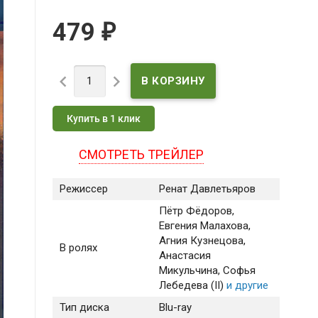
479
₽


Купить в 1 клик
СМОТРЕТЬ ТРЕЙЛЕР
Режиссер
Ренат Давлетьяров
Пётр Фёдоров
,
Евгения Малахова
,
Агния Кузнецова
,
В ролях
Анастасия
Микульчина
, Софья
Лебедева (II)
и другие
Тип диска
Blu-ray