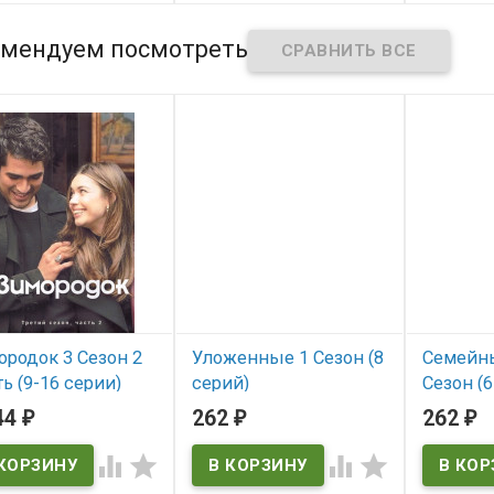
мендуем посмотреть
родок 3 Сезон 2
Уложенные 1 Сезон (8
Семейны
ь (9-16 серии)
серий)
Сезон (6
VD)
44
262
262
₽
₽
₽
В наличии
В нал
 наличии



