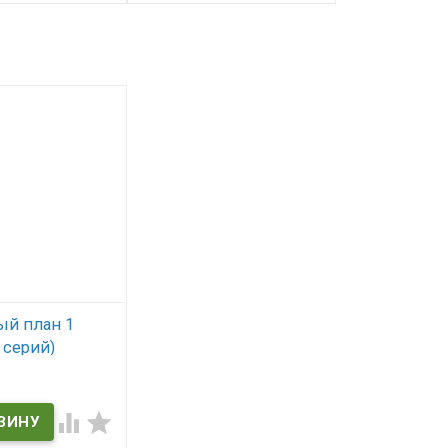
й план 1
 серий)
ичии

