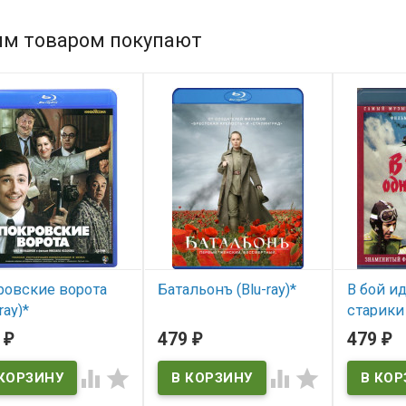
им товаром покупают
ровские ворота
Батальонъ (Blu-ray)*
В бой и
ray)*
старики
В наличии
версия) (
0
479
479
₽
₽
₽
 наличии
В нал



