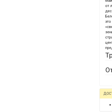
Май
от 
дес
Бел
это
«св
зен
стр
цен
пре
Т
О
ДОС