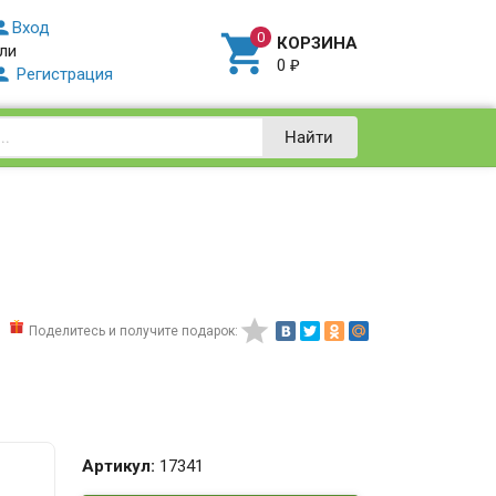

Вход

КОРЗИНА
ли
0
₽

Регистрация
Найти

Поделитесь и получите подарок:
Артикул:
17341