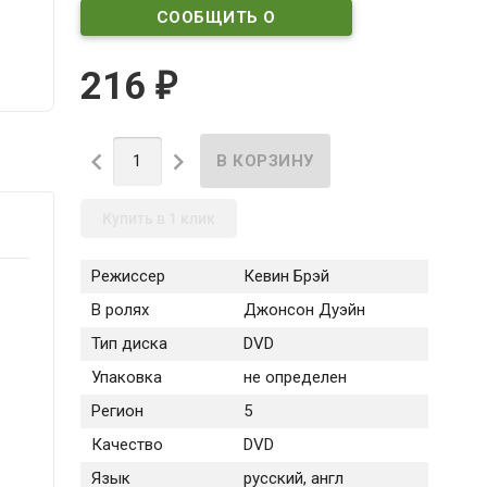
СООБЩИТЬ О
ПОСТУПЛЕНИИ
216
₽


Купить в 1 клик
Режиссер
Кевин Брэй
В ролях
Джонсон Дуэйн
Тип диска
DVD
Упаковка
не определен
Регион
5
Качество
DVD
Язык
русский, англ