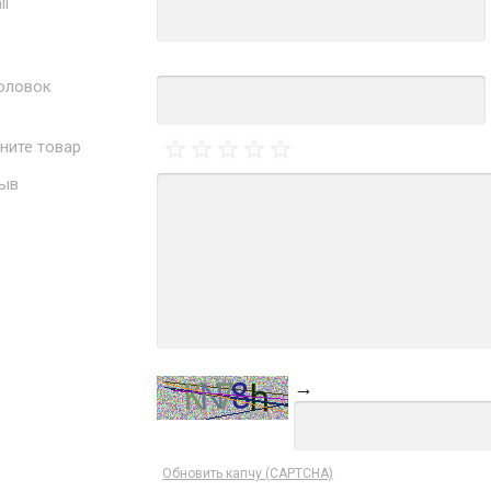
il
оловок
ните товар
ыв
→
Обновить капчу (CAPTCHA)