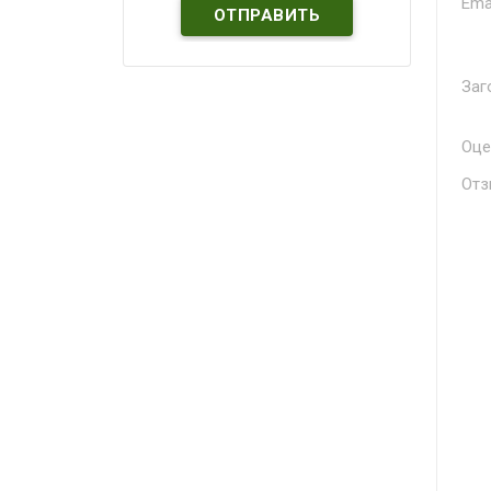
Ema
Заг
Оце
Отз