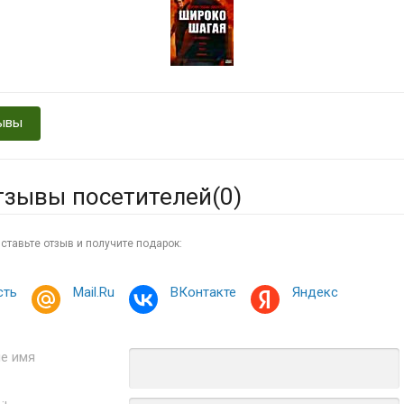
ывы
тзывы посетителей(
0
)
ставьте отзыв и получите подарок:
сть
Mail.Ru
ВКонтакте
Яндекс
е имя