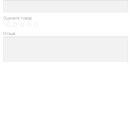
Оцените товар
Отзыв
→
Обновить капчу (CAPTCHA)
Ctrl+Enter