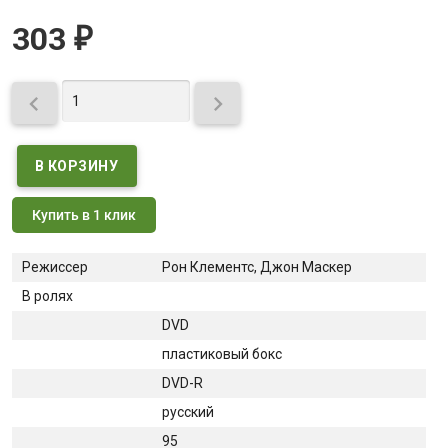
303
₽


Купить в 1 клик
Режиссер
Рон Клементс, Джон Маскер
В ролях
DVD
пластиковый бокс
DVD-R
русский
95