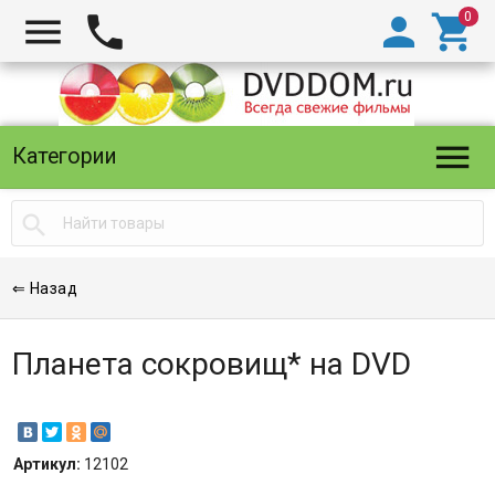





Категории

⇐ Назад
Планета сокровищ* на DVD
Артикул:
12102