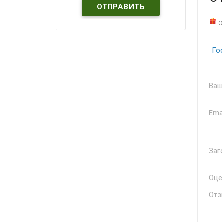
О
Го
Ваш
Ema
Заг
Оце
Отз