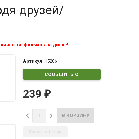
дя друзей/
личестве фильмов на диске!
Артикул:
15206
СООБЩИТЬ О
ПОСТУПЛЕНИИ
239
₽


Купить в 1 клик