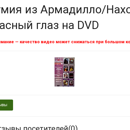
мия из Армадилло/Нахо
асный глаз на DVD
мание — качество видео может снижаться при большом ко
ывы
тзывы посетителей(
0
)