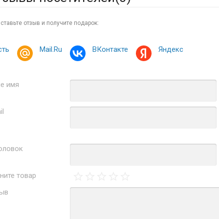
ставьте отзыв и получите подарок:
сть
Mail.Ru
ВКонтакте
Яндекс
е имя
il
оловок
ните товар
ыв