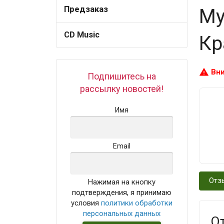
Предзаказ
Му
CD Music
Кр
warning
Вни
Подпишитесь на
рассылку новостей!
Имя
Email
Отз
Нажимая на кнопку
подтверждения, я принимаю
условия
политики обработки
персональных данных
О