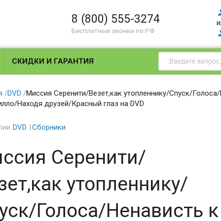
8 (800) 555-3274
и
Бесплатные звонки по РФ
СКИДКИ И ГАРАНТИЯ
я
/
DVD
/
Миссия Серенити/Везет,как утопленнику/Спуск/Голоса
лло/Находя друзей/Красный глаз на DVD
рии:
DVD
Сборники
ссия Серенити/
зет,как утопленнику/
уск/Голоса/Ненависть 