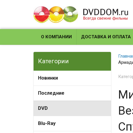
О КОМПАНИИ
ДОСТАВКА И ОПЛАТА
Главна
Категории
Армади
Катего
Новинки
Ми
Последние
Ве
DVD
Сп
Blu-Ray