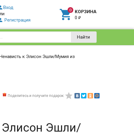

Вход

КОРЗИНА
ли
0
₽

Регистрация
Найти
/Ненависть к Элисон Эшли/Мумия из

Поделитесь и получите подарок:
к Элисон Эшли/