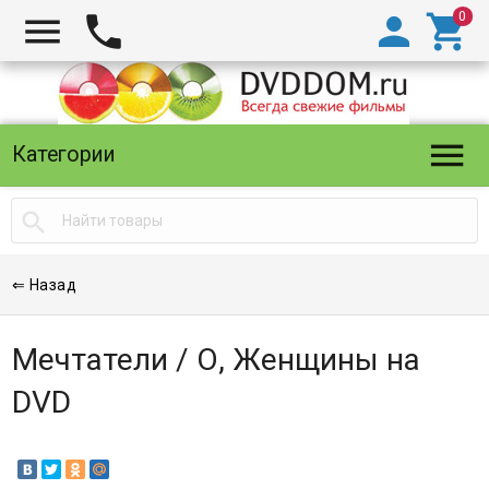





Категории

⇐ Назад
Мечтатели / О, Женщины на
DVD