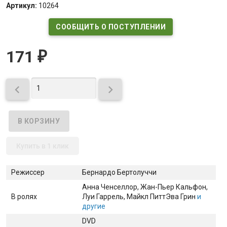
Артикул:
10264
СООБЩИТЬ О ПОСТУПЛЕНИИ
171
₽


Купить в 1 клик
Режиссер
Бернардо Бертолуччи
Анна Ченселлор
, Жан-Пьер Кальфон
,
В ролях
Луи Гаррель
, Майкл Питт
Эва Грин
и
другие
DVD